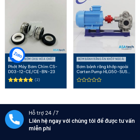
PHỚT MÁY BƠM CHỊU HÓA CHẤT
BƠM BÁNH RĂNG ĂN KHỚP NGOÀI
Phớt Máy Bơm Chìm CS-
Bơm bánh răng khớp ngoài
D03-12-CE/CE-BN-23
Carten Pump HLG50-SUS-
MC ...
(2)
Được xếp
hạng
5.00
5 sao
Hỗ trợ 24 /7
Liên hệ ngay với chúng tôi để được tư vấn
miễn phí