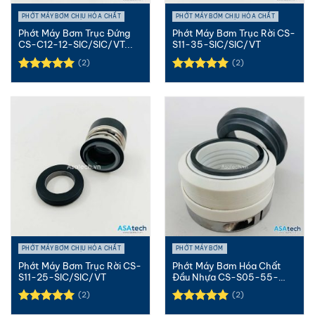
PHỚT MÁY BƠM CHỊU HÓA CHẤT
PHỚT MÁY BƠM CHỊU HÓA CHẤT
Phớt Máy Bơm Trục Đứng
Phớt Máy Bơm Trục Rời CS-
CS-C12-12-SIC/SIC/VT...
S11-35-SIC/SIC/VT
(2)
(2)
Được xếp
Được xếp
hạng
5.00
hạng
5.00
5 sao
5 sao
PHỚT MÁY BƠM CHỊU HÓA CHẤT
PHỚT MÁY BƠM
Phớt Máy Bơm Trục Rời CS-
Phớt Máy Bơm Hóa Chất
S11-25-SIC/SIC/VT
Đầu Nhựa CS-S05-55-
SIC/SIC/T...
(2)
(2)
Được xếp
Được xếp