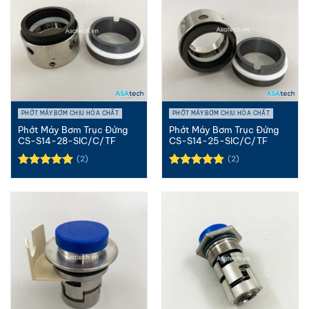
PHỚT MÁY BƠM CHỊU HÓA CHẤT
PHỚT MÁY BƠM CHỊU HÓA CHẤT
Phớt Máy Bơm Trục Đứng
Phớt Máy Bơm Trục Đứng
CS-S14-28-SIC/C/TF
CS-S14-25-SIC/C/TF
(2)
(2)
Được xếp
Được xếp
hạng
5.00
hạng
5.00
5 sao
5 sao