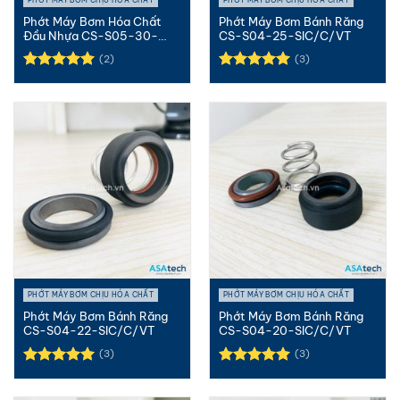
PHỚT MÁY BƠM CHỊU HÓA CHẤT
PHỚT MÁY BƠM CHỊU HÓA CHẤT
Phớt Máy Bơm Hóa Chất
Phớt Máy Bơm Bánh Răng
Đầu Nhựa CS-S05-30-
CS-S04-25-SIC/C/VT
SIC/SIC/T...
(2)
(3)
Được xếp
Được xếp
hạng
5.00
hạng
5.00
5 sao
5 sao
PHỚT MÁY BƠM CHỊU HÓA CHẤT
PHỚT MÁY BƠM CHỊU HÓA CHẤT
Phớt Máy Bơm Bánh Răng
Phớt Máy Bơm Bánh Răng
CS-S04-22-SIC/C/VT
CS-S04-20-SIC/C/VT
(3)
(3)
Được xếp
Được xếp
hạng
5.00
hạng
5.00