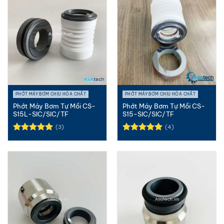
PHỚT MÁY BƠM CHỊU HÓA CHẤT
PHỚT MÁY BƠM CHỊU HÓA CHẤT
Phớt Máy Bơm Tự Mồi CS-
Phớt Máy Bơm Tự Mồi CS-
S15L-SIC/SIC/TF
S15-SIC/SIC/TF
(3)
(4)
Được xếp
Được xếp
hạng
5.00
hạng
5.00
5 sao
5 sao