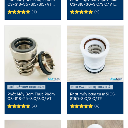
CS-S18-35-SIC/SIC/VT...
CS-S18-30-SIC/SIC/VT...
(4)
(4)
Được xếp
Được xếp
hạng
5.00
hạng
5.00
5 sao
5 sao
PHỚT MÁY BƠM THỰC PHẨM
PHỚT MÁY BƠM CHỊU HÓA CHẤT
Phớt Máy Bơm Thực Phẩm
Phớt máy bơm tự mồi CS-
CS-S18-25-SIC/SIC/VT...
S15D-SIC/SIC/TF
(4)
(4)
Được xếp
Được xếp
hạng
5.00
hạng
5.00
5 sao
5 sao