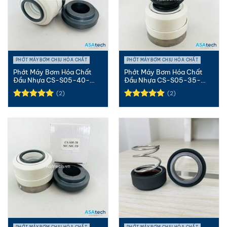
PHỚT MÁY BƠM CHỊU HÓA CHẤT
PHỚT MÁY BƠM CHỊU HÓA CHẤT
Phớt Máy Bơm Hóa Chất
Phớt Máy Bơm Hóa Chất
Đầu Nhựa CS-S05-40-
Đầu Nhựa CS-S05-35-
SIC/SIC/T...
SIC/SIC/T...
(2)
(2)
Được xếp
Được xếp
hạng
5.00
hạng
5.00
5 sao
5 sao