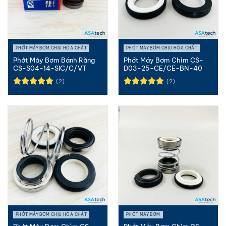
PHỚT MÁY BƠM CHỊU HÓA CHẤT
PHỚT MÁY BƠM CHỊU HÓA CHẤT
Phớt Máy Bơm Bánh Răng
Phớt Máy Bơm Chìm CS-
CS-S04-14-SIC/C/VT
D03-25-CE/CE-BN-40
(2)
(2)
Được xếp
Được xếp
hạng
5.00
hạng
5.00
5 sao
5 sao
PHỚT MÁY BƠM CHỊU HÓA CHẤT
PHỚT MÁY BƠM