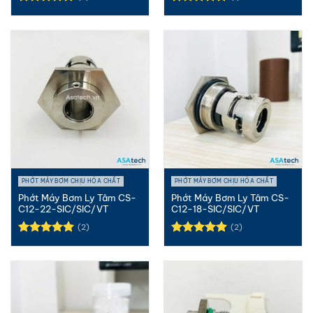
Được xếp
Được xếp
hạng
5.00
hạng
5.00
5 sao
5 sao
PHỚT MÁY BƠM CHỊU HÓA CHẤT
PHỚT MÁY BƠM CHỊU HÓA CHẤT
Phớt Máy Bơm Ly Tâm CS-
Phớt Máy Bơm Ly Tâm CS-
C12-22-SIC/SIC/VT
C12-18-SIC/SIC/VT
(2)
(2)
Được xếp
Được xếp
hạng
5.00
hạng
5.00
5 sao
5 sao