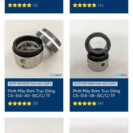
(5)
(4)
Được xếp
Được xếp
hạng
5.00
hạng
5.00
5 sao
5 sao
PHỚT MÁY BƠM CHỊU HÓA CHẤT
PHỚT MÁY BƠM CHỊU HÓA CHẤT
Phớt Máy Bơm Trục Đứng
Phớt Máy Bơm Trục Đứng
CS-S14-40-SIC/C/TF
CS-S14-38-SIC/C/TF
(5)
(4)
Được xếp
Được xếp
hạng
5.00
hạng
5.00
5 sao
5 sao