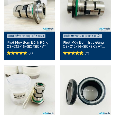
PHỚT MÁY BƠM CHỊU HÓA CHẤT
PHỚT MÁY BƠM CHỊU HÓA CHẤT
Phớt Máy Bơm Bánh Răng
Phớt Máy Bơm Trục Đứng
CS-C12-16-SIC/SIC/VT
CS-C12-14-SIC/SIC/VT...
(2)
(2)
Được xếp
Được xếp
hạng
5.00
hạng
5.00
5 sao
5 sao