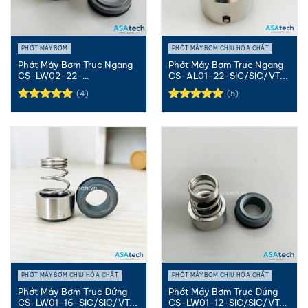
PHỚT MÁY BƠM
PHỚT MÁY BƠM CHỊU HÓA CHẤT
Phớt Máy Bơm Trục Ngang
Phớt Máy Bơm Trục Ngang
CS-LW02-22-
CS-AL01-22-SIC/SIC/VT...
SIC/SIC/VT...
(4)
(5)
Được xếp
Được xếp
hạng
5.00
hạng
5.00
5 sao
5 sao
PHỚT MÁY BƠM CHỊU HÓA CHẤT
PHỚT MÁY BƠM CHỊU HÓA CHẤT
Phớt Máy Bơm Trục Đứng
Phớt Máy Bơm Trục Đứng
CS-LW01-16-SIC/SIC/VT...
CS-LW01-12-SIC/SIC/VT...