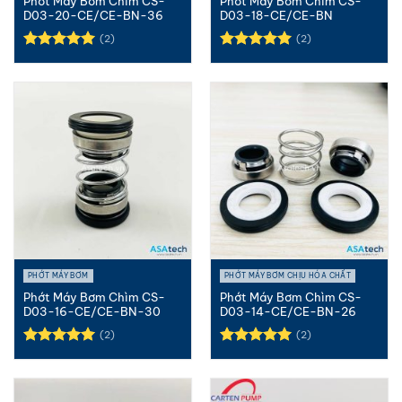
Phớt Máy Bơm Chìm CS-
Phớt Máy Bơm Chìm CS-
D03-20-CE/CE-BN-36
D03-18-CE/CE-BN
(2)
(2)
Được xếp
Được xếp
hạng
5.00
hạng
5.00
5 sao
5 sao
PHỚT MÁY BƠM
PHỚT MÁY BƠM CHỊU HÓA CHẤT
Phớt Máy Bơm Chìm CS-
Phớt Máy Bơm Chìm CS-
D03-16-CE/CE-BN-30
D03-14-CE/CE-BN-26
(2)
(2)
Được xếp
Được xếp
hạng
5.00
hạng
5.00
5 sao
5 sao