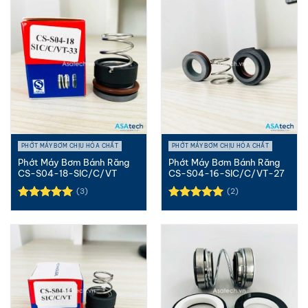
5 sao
5 sao
PHỚT MÁY BƠM CHỊU HÓA CHẤT
PHỚT MÁY BƠM CHỊU HÓA CHẤT
Phớt Máy Bơm Bánh Răng
Phớt Máy Bơm Bánh Răng
CS-S04-18-SIC/C/VT
CS-S04-16-SIC/C/VT-27
(3)
(2)
Được xếp
Được xếp
hạng
5.00
hạng
5.00
5 sao
5 sao