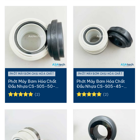
hạng
5.00
hạng
5.00
5 sao
5 sao
PHỚT MÁY BƠM CHỊU HÓA CHẤT
PHỚT MÁY BƠM CHỊU HÓA CHẤT
Phớt Máy Bơm Hóa Chất
Phớt Máy Bơm Hóa Chất
Đầu Nhựa CS-S05-50-
Đầu Nhựa CS-S05-45-
SIC/SIC/T...
SIC/SIC/T...
(2)
(2)
Được xếp
Được xếp
hạng
5.00
hạng
5.00
5 sao
5 sao