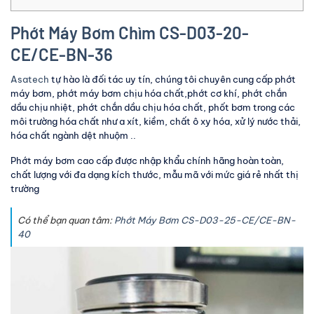
Phớt Máy Bơm Chìm CS-D03-20-
CE/CE-BN-36
Asatech
tự hào là đối tác uy tín, chúng tôi chuyên cung cấp phớt
máy bơm, phớt máy bơm chịu hóa chất,phớt cơ khí, phớt chắn
dầu chịu nhiệt, phớt chắn dầu chịu hóa chất, phốt bơm trong các
môi trường hóa chất như a xít, kiềm, chất ô xy hóa, xử lý nước thải,
hóa chất ngành dệt nhuộm ..
Phớt máy bơm cao cấp được nhập khẩu chính hãng hoàn toàn,
chất lượng với đa dạng kích thước, mẫu mã với mức giá rẻ nhất thị
trường
Có thể bạn quan tâm:
Phớt Máy Bơm CS-D03-25-CE/CE-BN-
40