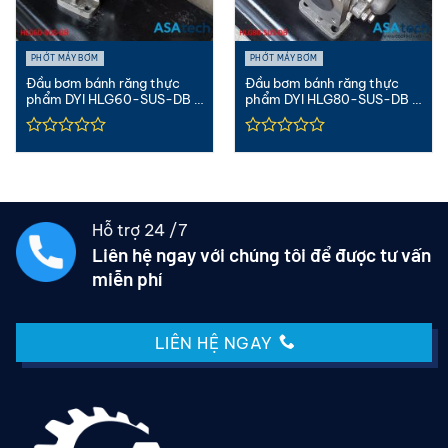
PHỚT MÁY BƠM
PHỚT MÁY BƠM
Đầu bơm bánh răng thực
Đầu bơm bánh răng thực
phẩm DYI HLG60-SUS-DB |
phẩm DYI HLG80-SUS-DB |
3″ Inox
4″ Inox
Hỗ trợ 24 /7
Liên hệ ngay với chúng tôi để được tư vấn
miễn phí
LIÊN HỆ NGAY