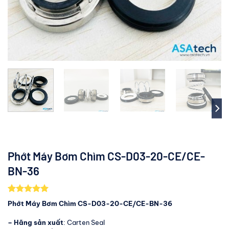
Phớt Máy Bơm Chìm CS-D03-20-CE/CE-
BN-36
5.00
2
trên 5
Phớt Máy Bơm Chìm CS-D03-20-CE/CE-BN-36
dựa trên
đánh giá
– Hãng sản xuất
: Carten Seal