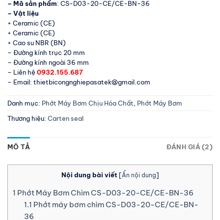
– Mã sản phẩm
: CS-D03-20-CE/CE-BN-36
– Vật liệu
+ Ceramic (CE)
+ Ceramic (CE)
+ Cao su NBR (BN)
– Đường kính trục 20 mm
– Đường kính ngoài 36 mm
– Liên hệ
0932.155.687
– Email: thietbicongnghiepasatek@gmail.com
Danh mục:
Phớt Máy Bơm Chịu Hóa Chất
,
Phớt Máy Bơm
Thương hiệu:
Carten seal
MÔ TẢ
ĐÁNH GIÁ (2)
Nội dung bài viết
[
Ẩn nội dung
]
1
Phớt Máy Bơm Chìm CS-D03-20-CE/CE-BN-36
1.1
Phớt máy bơm chìm CS-D03-20-CE/CE-BN-
36