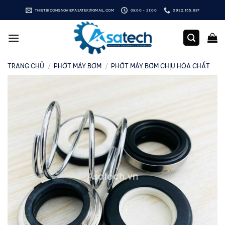
Bỏ
THIETBICONGNGHIEPASATEK@GMAIL.COM
08:00 - 21:00
0932.155.687
qua
nội
dung
TRANG CHỦ
/
PHỚT MÁY BƠM
/
PHỚT MÁY BƠM CHỊU HÓA CHẤT