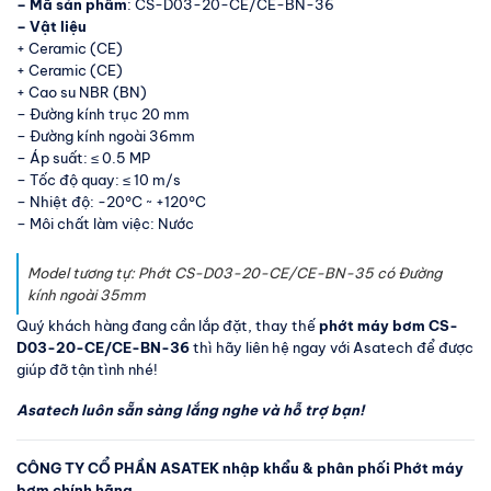
– Mã sản phẩm
: CS-D03-20-CE/CE-BN-36
– Vật liệu
+ Ceramic (CE)
+ Ceramic (CE)
+ Cao su NBR (BN)
– Đường kính trục 20 mm
– Đường kính ngoài 36mm
– Áp suất: ≤ 0.5 MP
– Tốc độ quay: ≤ 10 m/s
– Nhiệt độ: -20°C ~ +120°C
– Môi chất làm việc: Nước
Model tương tự: Phớt CS-D03-20-CE/CE-BN-35 có Đường
kính ngoài 35mm
Quý khách hàng đang cần lắp đặt, thay thế
phớt máy bơm CS-
D03-20-CE/CE-BN-36
thì hãy liên hệ ngay với Asatech để được
giúp đỡ tận tình nhé!
Asatech luôn sẵn sàng lắng nghe và hỗ trợ bạn!
CÔNG TY CỔ PHẦN ASATEK nhập khẩu & phân phối Phớt máy
bơm chính hãng.