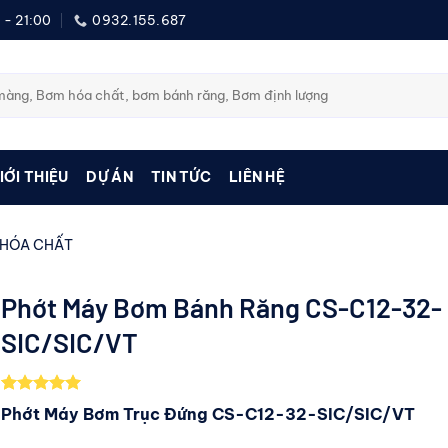
 - 21:00
0932.155.687
IỚI THIỆU
DỰ ÁN
TIN TỨC
LIÊN HỆ
 HÓA CHẤT
Phớt Máy Bơm Bánh Răng CS-C12-32-
SIC/SIC/VT
5.00
1
trên 5
Phớt Máy Bơm Trục Đứng CS-C12-32-SIC/SIC/VT
dựa trên
đánh giá