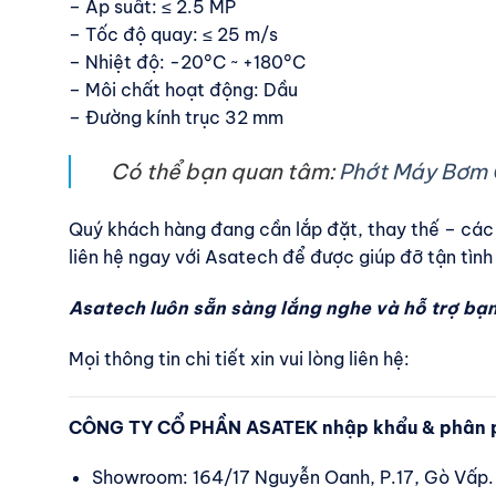
– Áp suất: ≤ 2.5 MP
– Tốc độ quay: ≤ 25 m/s
– Nhiệt độ: -20°C ~ +180°C
– Môi chất hoạt động: Dầu
– Đường kính trục 32 mm
Có thể bạn quan tâm:
Phớt Máy Bơm
Quý khách hàng đang cần lắp đặt, thay thế – các 
liên hệ ngay với Asatech để được giúp đỡ tận tình
Asatech luôn sẵn sàng lắng nghe và hỗ trợ bạn
Mọi thông tin chi tiết xin vui lòng liên hệ:
CÔNG TY CỔ PHẦN ASATEK nhập khẩu & phân p
Showroom: 164/17 Nguyễn Oanh, P.17, Gò Vấp.