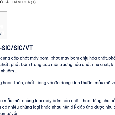
Ô TẢ
ĐÁNH GIÁ (1)
VT
VT
-SIC/SIC/VT
ên cung cấp phớt máy bơm, phớt máy bơm chịu hóa chất,phớ
chất, phốt bơm trong các môi trường hóa chất như a xít, k
 nhuộm ..
 hoàn toàn, chất lượng với đa dạng kích thước, mẫu mã v
ác mẫu mã, chủng loại máy bơm hóa chất theo đúng nhu c
 có nhiều chủng loại khác nhau nên để đáp ứng được nhu 
hận tư vấn!