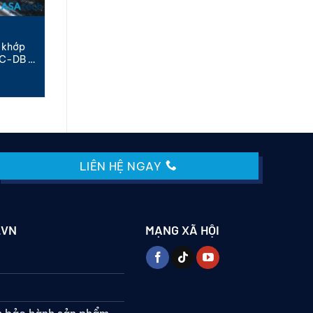
 khớp
C-DB |
LIÊN HỆ NGAY
.VN
MẠNG XÃ HỘI