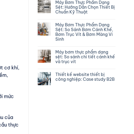
Máy Bơm Thực Phẩm Dạng
Sệt: Hướng Dẫn Chọn Thiết Bị
Chuẩn Kỹ Thuật
Máy Bơm Thực Phẩm Dạng
Sệt: So Sánh Bơm Cánh Khế,
Bơm Trục Vít & Bơm Màng Vi
Sinh
Máy bơm thực phẩm dạng
sệt: So sánh chi tiết cánh khế
và trục vít
t cơ khí,
Thiết kế website thiết bị
iềm,
công nghiệp: Case study B2B
ới mức
ầu của
cầu thực