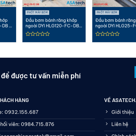
PHỚT MÁY BƠM
PHỚT MÁY BƠM
khớp
Đầu bơm bánh răng khớp
Đầu bơm bánh răng
-DB |
ngoài DYI HLG120-FC-DB |
ngoài DYI HLG25-F
8″ Gang
1″ Gang
 để được tư vấn miễn phí
KHÁCH HÀNG
VỀ ASATECH
ne: 0932.155.687
Giới thiệu
hối viên: 0984.715.876
Liên hệ