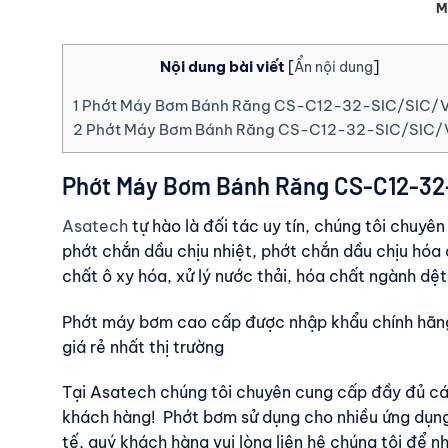
M
Nội dung bài viết
[
Ẩn nội dung
]
1
Phớt Máy Bơm Bánh Răng CS-C12-32-SIC/SIC/
2
Phớt Máy Bơm Bánh Răng CS-C12-32-SIC/SIC/
Phớt Máy Bơm Bánh Răng CS-C12-32
Asatech
tự hào là đối tác uy tín, chúng tôi chuy
phớt chắn dầu chịu nhiệt, phớt chắn dầu chịu hóa 
chất ô xy hóa, xử lý nước thải, hóa chất ngành dệt
Phớt máy bơm cao cấp được nhập khẩu chính hãng
giá rẻ nhất thị trường
Tại Asatech chúng tôi chuyên cung cấp đầy đủ c
khách hàng! Phớt bơm sử dụng cho nhiều ứng dụng
tế, quý khách hàng vui lòng liên hệ chúng tôi để n