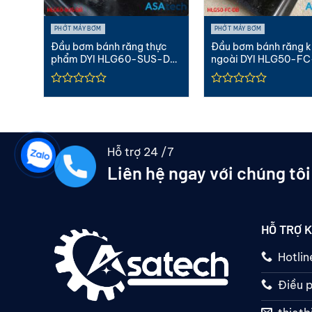
PHỚT MÁY BƠM
PHỚT MÁY BƠM
2-
Đầu bơm bánh răng thực
Đầu bơm bánh răng 
phẩm DYI HLG60-SUS-DB
ngoài DYI HLG50-FC
| 3″ Inox
2″ Gang
Hỗ trợ 24 /7
Liên hệ ngay với chúng tôi
HỖ TRỢ 
Hotli
Điều p