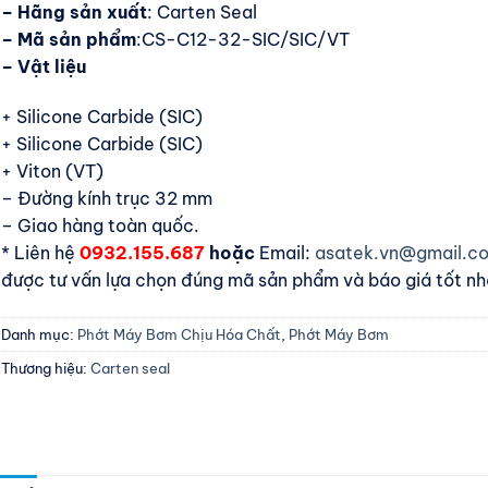
– Hãng sản xuất
: Carten Seal
– Mã sản phẩm
:CS-C12-32-SIC/SIC/VT
– Vật liệu
+ Silicone Carbide (SIC)
+ Silicone Carbide (SIC)
+ Viton (VT)
– Đường kính trục 32 mm
– Giao hàng toàn quốc.
* Liên hệ
0932.155.687
hoặc
Email:
asatek.vn@gmail.
được tư vấn lựa chọn đúng mã sản phẩm và báo giá tốt nh
Danh mục:
Phớt Máy Bơm Chịu Hóa Chất
,
Phớt Máy Bơm
Thương hiệu:
Carten seal