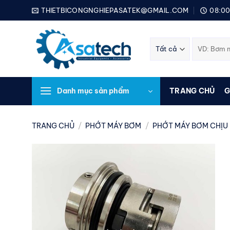
Bỏ
THIETBICONGNGHIEPASATEK@GMAIL.COM
08:00
qua
nội
Tìm
dung
kiếm:
Danh mục sản phẩm
TRANG CHỦ
G
TRANG CHỦ
/
PHỚT MÁY BƠM
/
PHỚT MÁY BƠM CHỊU