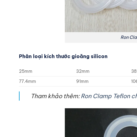
Ron Cla
Phân loại kích thước gioăng silicon
25mm
32mm
3
77.4mm
91mm
1
Tham khảo thêm:
Ron Clamp Teflon ch