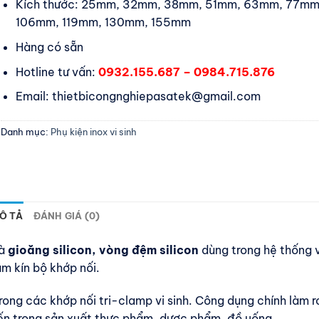
Kích thước: 25mm, 32mm, 38mm, 51mm, 63mm, 77mm
106mm, 119mm, 130mm, 155mm
Hàng có sẵn
Hotline tư vấn:
0932.155.687 – 0984.715.876
Email: thietbicongnghiepasatek@gmail.com
Danh mục:
Phụ kiện inox vi sinh
Ô TẢ
ĐÁNH GIÁ (0)
là
gioăng silicon, vòng đệm silicon
dùng trong hệ thống v
àm kín bộ khớp nối.
 trong các khớp nối tri-clamp vi sinh. Công dụng chính làm 
ến trong sản xuất thực phẩm, dược phẩm, đồ uống,…