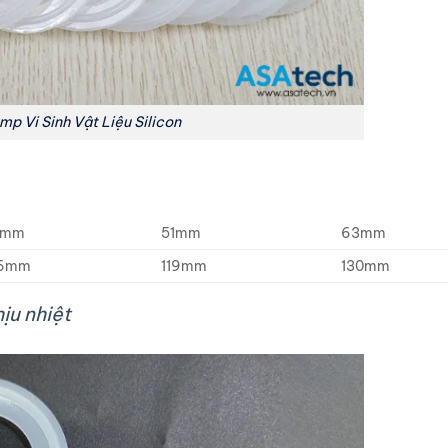
mp Vi Sinh Vật Liệu Silicon
8mm
51mm
63mm
06mm
119mm
130mm
ịu nhiệt