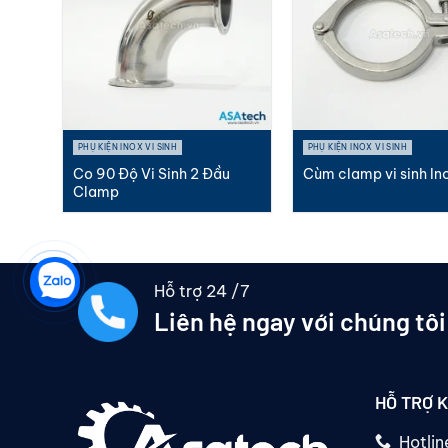
PHỤ KIỆN INOX VI SINH
PHỤ KIỆN INOX VI SINH
 vi
Co 90 Độ Vi Sinh 2 Đầu
Cùm clamp vi sinh In
Clamp
Hỗ trợ 24 /7
Liên hệ ngay với chúng tôi
HỖ TRỢ 
Hotli