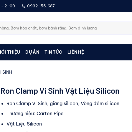
 - 21:00
0932.155.687
IỚI THIỆU
DỰ ÁN
TIN TỨC
LIÊN HỆ
I SINH
Ron Clamp Vi Sinh Vật Liệu Silicon
Ron Clamp Vi Sinh, giăng silicon, Vòng đệm silicon
Thương hiệu: Carten Pipe
Vật Liệu Silicon