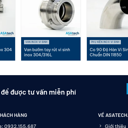
VAN INOX VI SINH
PHỤ KIỆN INOX VI SINH
ox 304
Van bướm tay rút vi sinh
Co 90 Độ Hàn Vi Si
inox 304/316L
Chuẩn DIN 11850
 để được tư vấn miễn phí
KHÁCH HÀNG
VỀ ASATECH
ne: 0932.155.687
Giới thiệu