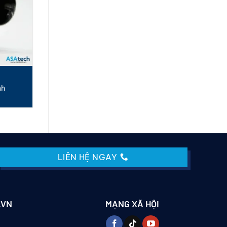
nh
LIÊN HỆ NGAY
.VN
MẠNG XÃ HỘI