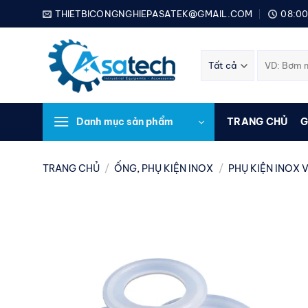
Bỏ
THIETBICONGNGHIEPASATEK@GMAIL.COM
08:00
qua
nội
Tìm
dung
kiếm:
Danh mục sản phẩm
TRANG CHỦ
G
TRANG CHỦ
/
ỐNG, PHỤ KIỆN INOX
/
PHỤ KIỆN INOX V