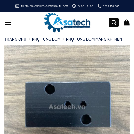
Bỏ
THIETBICONGNGHIEPASATEK@GMAIL.COM
08:00 - 21:00
0932.155.687
qua
nội
dung
TRANG CHỦ
/
PHỤ TÙNG BƠM
/
PHỤ TÙNG BƠM MÀNG KHÍ NÉN