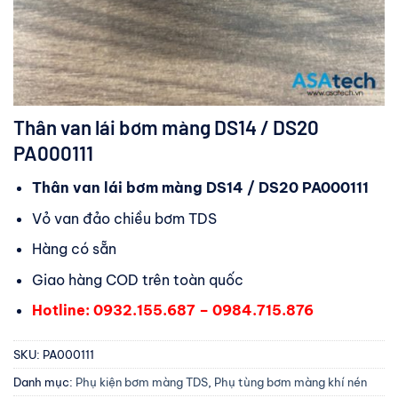
Thân van lái bơm màng DS14 / DS20
PA000111
Thân van lái bơm màng DS14 / DS20 PA000111
Vỏ van đảo chiều bơm TDS
Hàng có sẵn
Giao hàng COD trên toàn quốc
Hotline: 0932.155.687 – 0984.715.876
SKU:
PA000111
Danh mục:
Phụ kiện bơm màng TDS
,
Phụ tùng bơm màng khí nén