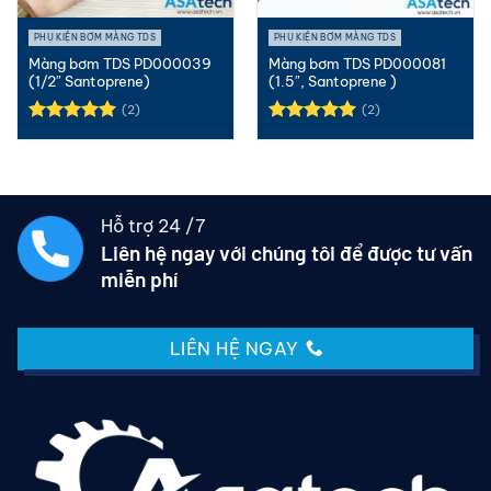
PHỤ KIỆN BƠM MÀNG TDS
PHỤ KIỆN BƠM MÀNG TDS
Màng bơm TDS PD000039
Màng bơm TDS PD000081
(1/2″ Santoprene)
(1.5″, Santoprene )
(2)
(2)
Được xếp
Được xếp
hạng
5.00
hạng
5.00
5 sao
5 sao
Hỗ trợ 24 /7
Liên hệ ngay với chúng tôi để được tư vấn
miễn phí
LIÊN HỆ NGAY