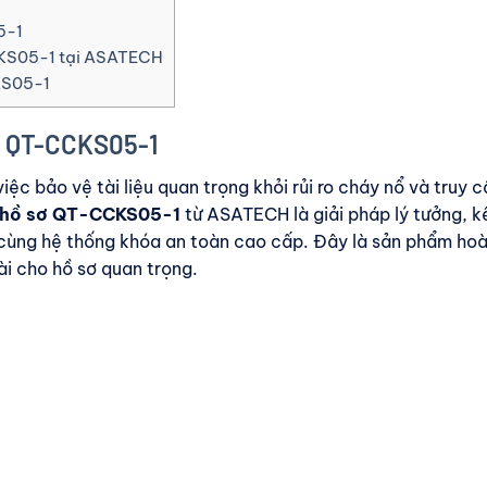
5-1
CKS05-1 tại ASATECH
KS05-1
n QT-CCKS05-1
c bảo vệ tài liệu quan trọng khỏi rủi ro cháy nổ và truy c
 hồ sơ QT-CCKS05-1
từ ASATECH là giải pháp lý tưởng, k
 cùng hệ thống khóa an toàn cao cấp. Đây là sản phẩm ho
ài cho hồ sơ quan trọng.