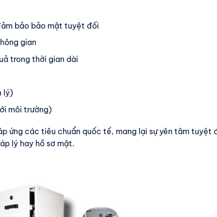
 đảm bảo bảo mật tuyệt đối
không gian
ả trong thời gian dài
 lý)
ới môi trường)
p ứng các tiêu chuẩn quốc tế, mang lại sự yên tâm tuyệt đ
háp lý hay hồ sơ mật.