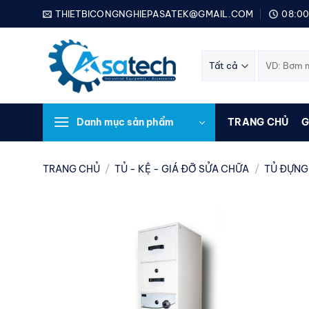
Bỏ
THIETBICONGNGHIEPASATEK@GMAIL.COM
08:00
qua
nội
Tìm
dung
kiếm:
Danh mục sản phẩm
TRANG CHỦ
G
TRANG CHỦ
/
TỦ - KỆ - GIÁ ĐỠ SỬA CHỮA
/
TỦ ĐỰNG