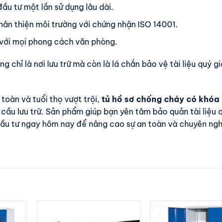
ầu tư một lần sử dụng lâu dài.
hân thiện môi trường với chứng nhận ISO 14001.
với mọi phong cách văn phòng.
g chỉ là nơi lưu trữ mà còn là lá chắn bảo vệ tài liệu quý g
toàn và tuổi thọ vượt trội,
tủ hồ sơ chống cháy có khóa
 cầu lưu trữ. Sản phẩm giúp bạn yên tâm bảo quản tài liệu 
y đầu tư ngay hôm nay để nâng cao sự an toàn và chuyên ng