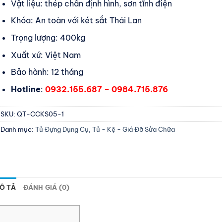
Vật liệu: thép chấn định hình, sơn tĩnh điện
Khóa: An toàn với két sắt Thái Lan
Trọng lượng: 400kg
Xuất xứ: Việt Nam
Bảo hành: 12 tháng
Hotline
:
0932.155.687 – 0984.715.876
SKU:
QT-CCKS05-1
Danh mục:
Tủ Đựng Dụng Cụ
,
Tủ - Kệ - Giá Đỡ Sửa Chữa
Ô TẢ
ĐÁNH GIÁ (0)