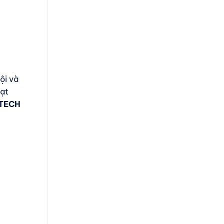
ội và
đạt
TECH