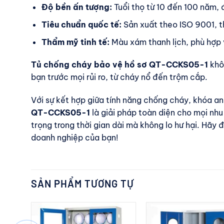
Độ bền ấn tượng:
Tuổi thọ từ 10 đến 100 năm, đ
Tiêu chuẩn quốc tế:
Sản xuất theo ISO 9001, t
Thẩm mỹ tinh tế:
Màu xám thanh lịch, phù hợp 
Tủ chống cháy bảo vệ hồ sơ QT-CCKS05-1
khôn
bạn trước mọi rủi ro, từ cháy nổ đến trộm cắp.
Với sự kết hợp giữa tính năng chống cháy, khóa an 
QT-CCKS05-1
là giải pháp toàn diện cho mọi nhu
trọng trong thời gian dài mà không lo hư hại. Hã
doanh nghiệp của bạn!
SẢN PHẨM TƯƠNG TỰ