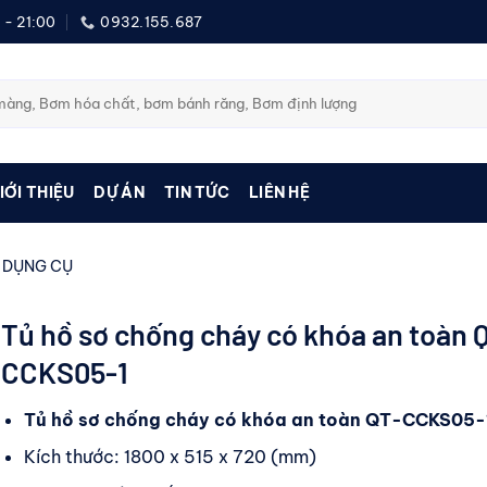
 - 21:00
0932.155.687
IỚI THIỆU
DỰ ÁN
TIN TỨC
LIÊN HỆ
 DỤNG CỤ
Tủ hồ sơ chống cháy có khóa an toàn 
CCKS05-1
Tủ hồ sơ chống cháy có khóa an toàn QT-CCKS05-
Kích thước: 1800 x 515 x 720 (mm)