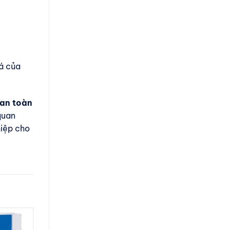
iá của
 an toàn
quan
hiệp cho