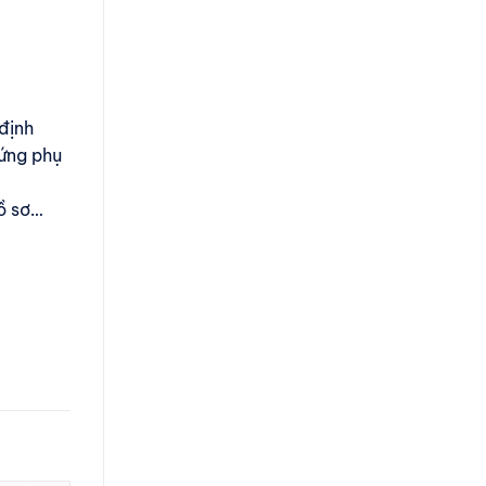
định
 ứng phụ
hồ sơ…