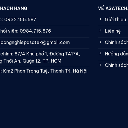
KHÁCH HÀNG
VỀ ASATECH
ne: 0932.155.687
Giới thiệu
hối viên: 0984.715.876
Liên hệ
bicongnghiepasatek@gmail.com
Chính sác
 chính: 87/4 Khu phố 1, Đường TA17A,
Hướng dẫn
 Thới An, Quận 12, TP. HCM
Chính sác
: Km2 Phan Trọng Tuệ, Thanh Trì, Hà Nội