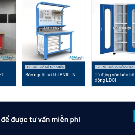
TỦ - KỆ - GIÁ ĐỠ SỬA CHỮA
TỦ - KỆ - GIÁ ĐỠ SỬA CHỮA
QT-
Bàn nguội cơ khí BN15-N
Tủ đựng nón bảo hộ
động LD01
 để được tư vấn miễn phí