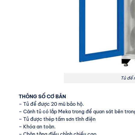
Tủ để 
THÔNG SỐ CƠ BẢN
– Tủ để được 20 mũ bảo hộ.
– Cánh tủ có lắp Meka trong để quan sát bên tron
– Tủ được thép tấm sơn tĩnh điện
– Khóa an toàn.
– Chân tăng điều chỉnh chiều cao.