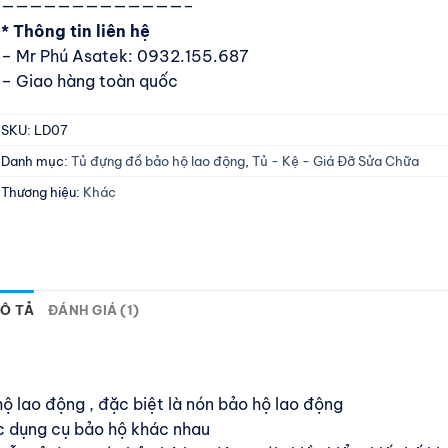
—————————————–
* Thông tin liên hệ
– Mr Phú Asatek: 0932.155.687
– Giao hàng toàn quốc
SKU:
LD07
Danh mục:
Tủ đựng đồ bảo hộ lao động
,
Tủ - Kệ - Giá Đỡ Sửa Chữa
Thương hiệu:
Khác
Ô TẢ
ĐÁNH GIÁ (1)
hộ lao động , đặc biệt là nón bảo hộ lao động
ác dụng cụ bảo hộ khác nhau