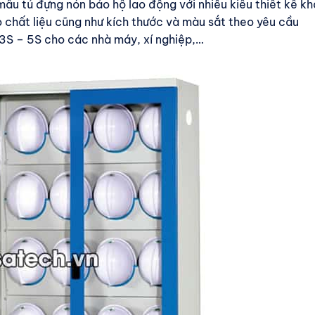
u tủ đựng nón bảo hộ lao động với nhiều kiểu thiết kế kh
o chất liệu cũng như kích thước và màu sắt theo yêu cầu
3S – 5S cho các nhà máy, xí nghiệp,…