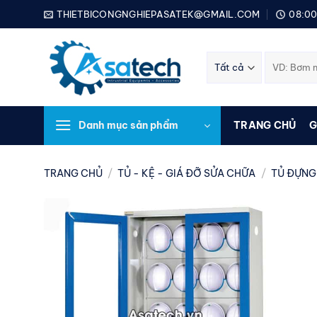
Bỏ
THIETBICONGNGHIEPASATEK@GMAIL.COM
08:00
qua
nội
Tìm
dung
kiếm:
Danh mục sản phẩm
TRANG CHỦ
G
TRANG CHỦ
/
TỦ - KỆ - GIÁ ĐỠ SỬA CHỮA
/
TỦ ĐỰNG