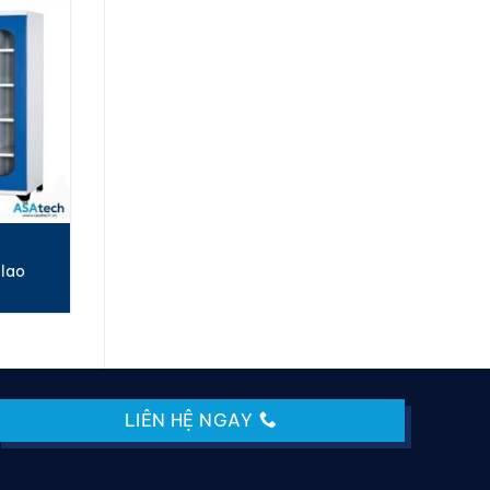
 lao
LIÊN HỆ NGAY