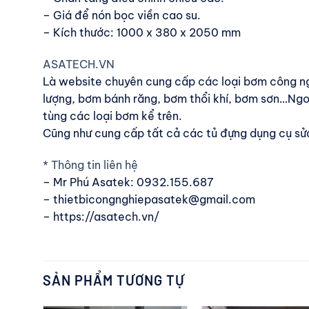
– Giá để nón bọc viền cao su.
– Kích thước: 1000 x 380 x 2050 mm
ASATECH.VN
Là website chuyên cung cấp các loại bơm công n
lượng, bơm bánh răng, bơm thổi khí, bơm sơn…Ngoà
tùng các loại bơm kể trên.
Cũng như cung cấp tất cả các tủ đựng dụng cụ sửa
* Thông tin liên hệ
– Mr Phú Asatek: 0932.155.687
– thietbicongnghiepasatek@gmail.com
– https://asatech.vn/
SẢN PHẨM TƯƠNG TỰ