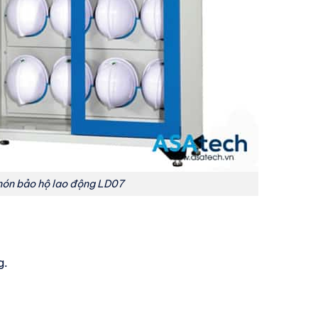
nón bảo hộ lao động LD07
g.