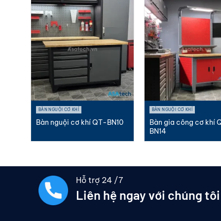
BÀN NGUỘI CƠ KHÍ
BÀN NGUỘI CƠ KHÍ
hữa
Bàn nguội cơ khí QT-BN10
Bàn gia công cơ khí 
BN14
Hỗ trợ 24 /7
Liên hệ ngay với chúng tôi