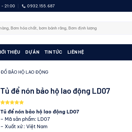
 - 21:00
0932.155.687
IỚI THIỆU
DỰ ÁN
TIN TỨC
LIÊN HỆ
 ĐỒ BẢO HỘ LAO ĐỘNG
Tủ để nón bảo hộ lao động LD07
5.00
1
trên 5
Tủ để nón bảo hộ lao động LD07
dựa trên
– Mã sản phẩm: LD07
đánh giá
– Xuất xứ : Việt Nam