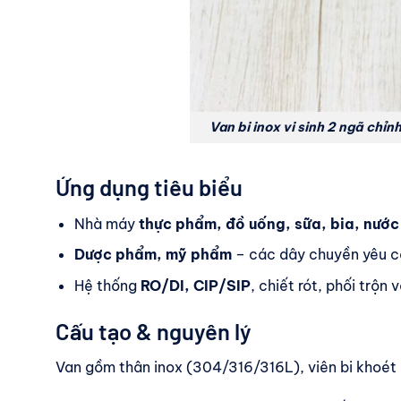
Van bi inox vi sinh 2 ngã ch
Ứng dụng tiêu biểu
Nhà máy
thực phẩm, đồ uống, sữa, bia, nước
Dược phẩm, mỹ phẩm
– các dây chuyền yêu c
Hệ thống
RO/DI, CIP/SIP
, chiết rót, phối trộn 
Cấu tạo & nguyên lý
Van gồm thân inox (304/316/316L), viên bi khoét l