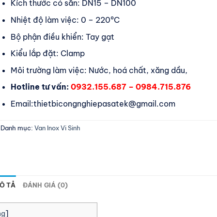
Kích thước có sẵn: DN15 – DN100
Nhiệt độ làm việc: 0 – 220ºC
Bộ phận điều khiển: Tay gạt
Kiểu lắp đặt: Clamp
Môi trường làm việc: Nước, hoá chất, xăng dầu,
Hotline tư vấn:
0932.155.687 – 0984.715.876
Email:thietbicongnghiepasatek@gmail.com
Danh mục:
Van Inox Vi Sinh
Ô TẢ
ĐÁNH GIÁ (0)
ng
]