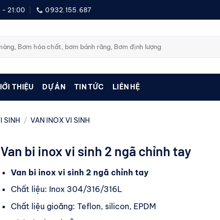
 - 21:00
0932.155.687
IỚI THIỆU
DỰ ÁN
TIN TỨC
LIÊN HỆ
I SINH
/
VAN INOX VI SINH
Van bi inox vi sinh 2 ngã chỉnh tay
Van bi inox vi sinh 2 ngã chỉnh tay
Chất liệu: Inox 304/316/316L
Chất liệu gioăng: Teflon, silicon, EPDM