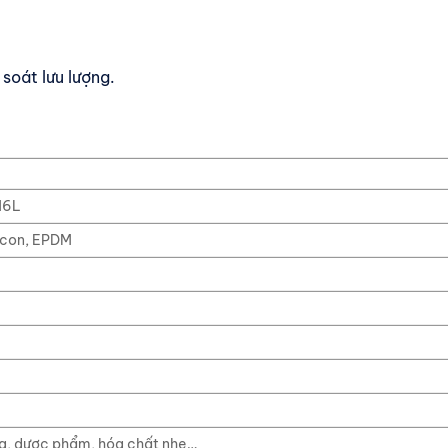
 soát lưu lượng.
316L
licon, EPDM
ữa, dược phẩm, hóa chất nhẹ…