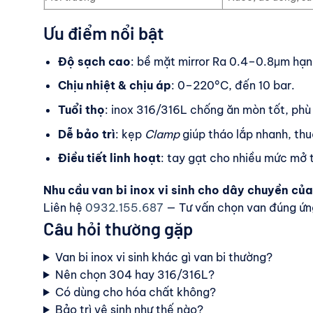
Ưu điểm nổi bật
Độ sạch cao
: bề mặt mirror Ra 0.4–0.8μm hạ
Chịu nhiệt & chịu áp
: 0–220°C, đến 10 bar.
Tuổi thọ
: inox 316/316L chống ăn mòn tốt, phù
Dễ bảo trì
: kẹp
Clamp
giúp tháo lắp nhanh, thuậ
Điều tiết linh hoạt
: tay gạt cho nhiều mức mở t
Nhu cầu van bi inox vi sinh cho dây chuyền củ
Liên hệ
0932.155.687
— Tư vấn chọn van đúng ứng
Câu hỏi thường gặp
Van bi inox vi sinh khác gì van bi thường?
Nên chọn 304 hay 316/316L?
Có dùng cho hóa chất không?
Bảo trì vệ sinh như thế nào?