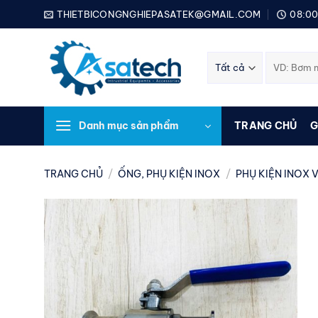
Bỏ
THIETBICONGNGHIEPASATEK@GMAIL.COM
08:00
qua
nội
Tìm
dung
kiếm:
Danh mục sản phẩm
TRANG CHỦ
G
TRANG CHỦ
/
ỐNG, PHỤ KIỆN INOX
/
PHỤ KIỆN INOX V