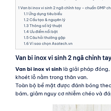
1
Van bi inox vi sinh 2 ngã chỉnh tay – chuẩn GMP 
1.1
Ứng dụng tiêu biểu
1.2
Cấu tạo & nguyên lý
1.3
Thông số kỹ thuật
1.4
Ưu điểm nổi bật
1.5
Câu hỏi thường gặp
1.6
Vì sao chọn Asatech.vn
Van bi inox vi sinh 2 ngã chỉnh
Van bi inox vi sinh
là giải pháp đóng,
khoét lỗ nằm trong thân van.
Toàn bộ bề mặt được đánh bóng theo t
bám, giảm nguy cơ nhiễm chéo và đáp