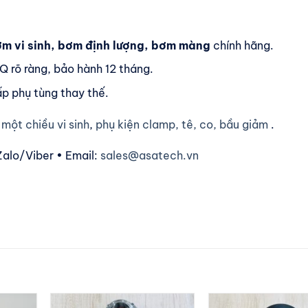
m vi sinh, bơm định lượng, bơm màng
chính hãng.
rõ ràng, bảo hành 12 tháng.
ấp phụ tùng thay thế.
 một chiều vi sinh
,
phụ kiện clamp, tê, co, bầu giảm
.
Zalo/Viber • Email:
sales@asatech.vn