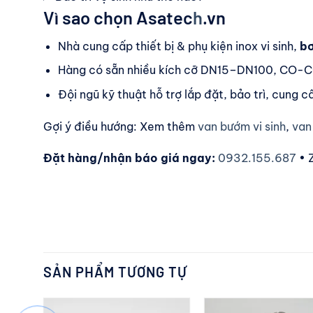
Vì sao chọn Asatec
h
.vn
Nhà cung cấp thiết bị & phụ kiện inox vi sinh,
bơ
Hàng có sẵn nhiều kích cỡ DN15–DN100, CO-CQ 
Đội ngũ kỹ thuật hỗ trợ lắp đặt, bảo trì, cung c
Gợi ý điều hướng: Xem thêm
van bướm vi sinh
,
van
Đặt hàng/nhận báo giá ngay:
0932.155.687
• 
SẢN PHẨM TƯƠNG TỰ