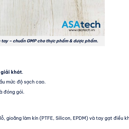
ỉnh tay – chuẩn GMP cho thực phẩm & dược phẩm.
 giải khát
.
ầu mức độ sạch cao.
và đóng gói.
ỗ, gioăng làm kín (PTFE, Silicon, EPDM) và tay gạt điều kh