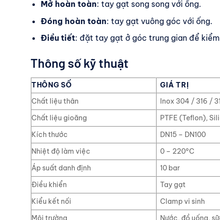
Mở hoàn toàn
: tay gạt song song với ống.
Đóng hoàn toàn
: tay gạt vuông góc với ống.
Điều tiết
: đặt tay gạt ở góc trung gian để kiểm
Thông số kỹ thuật
THÔNG SỐ
GIÁ TRỊ
Chất liệu thân
Inox 304 / 316 / 
Chất liệu gioăng
PTFE (Teflon), Si
Kích thước
DN15 – DN100
Nhiệt độ làm việc
0 – 220°C
Áp suất danh định
10 bar
Điều khiển
Tay gạt
Kiểu kết nối
Clamp vi sinh
Môi trường
Nước, đồ uống, s