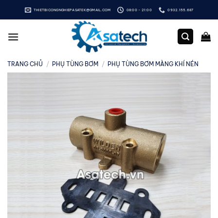
Bỏ
THIETBICONGNGHIEPASATEK@GMAIL.COM
08:00 - 21:00
0932.155.687
qua
nội
dung
TRANG CHỦ
/
PHỤ TÙNG BƠM
/
PHỤ TÙNG BƠM MÀNG KHÍ NÉN