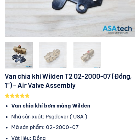
Van chia khí Wilden T2 02-2000-07 (Đồng,
1″) – Air Valve Assembly
5.00
2
trên 5
Van chia khí bơm màng Wilden
dựa trên
đánh giá
Nhà sản xuất: Psgdover ( USA )
Mã sản phẩm: 02-2000-07
Vật liệu: Đồng