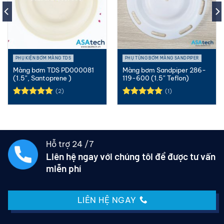
PHỤ KIỆN BƠM MÀNG TDS
PHỤ TÙNG BƠM MÀNG SANDPIPER
Màng bơm TDS PD000081
Màng bơm Sandpiper 286-
(1.5″, Santoprene )
119-600 (1.5″ Teflon)
(2)
(1)
Được xếp
Được xếp
hạng
5.00
hạng
5.00
5 sao
5 sao
Hỗ trợ 24 /7
Liên hệ ngay với chúng tôi để được tư vấn
miễn phí
LIÊN HỆ NGAY