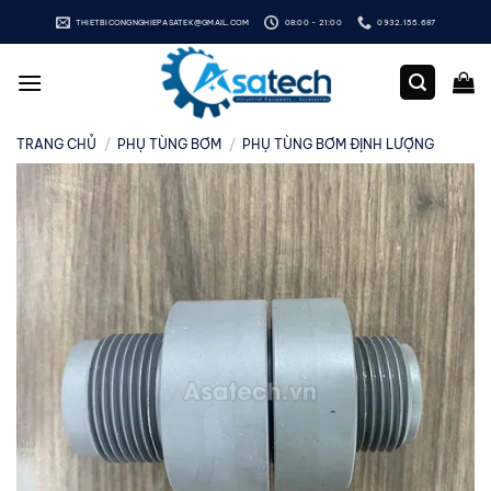
Bỏ
THIETBICONGNGHIEPASATEK@GMAIL.COM
08:00 - 21:00
0932.155.687
qua
nội
dung
TRANG CHỦ
/
PHỤ TÙNG BƠM
/
PHỤ TÙNG BƠM ĐỊNH LƯỢNG