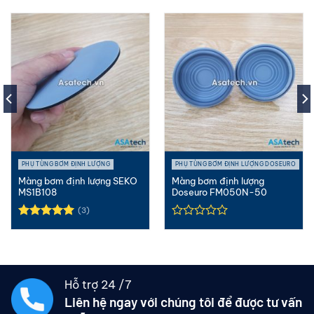
PHỤ TÙNG BƠM ĐỊNH LƯỢNG
PHỤ TÙNG BƠM ĐỊNH LƯỢNG DOSEURO
Màng bơm định lượng SEKO
Màng bơm định lượng
MS1B108
Doseuro FM050N-50
(3)
Được xếp
hạng
5.00
5 sao
Hỗ trợ 24 /7
Liên hệ ngay với chúng tôi để được tư vấn