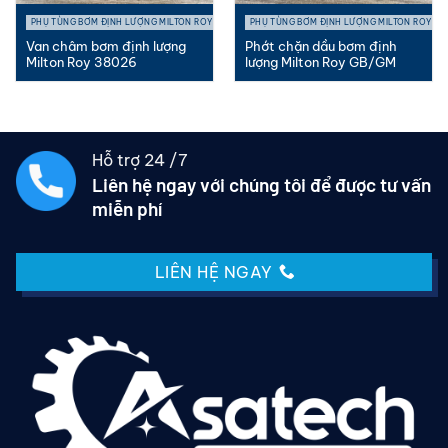
PHỤ TÙNG BƠM ĐỊNH LƯỢNG MILTON ROY
PHỤ TÙNG BƠM ĐỊNH LƯỢNG MILTON ROY
Van châm bơm định lượng
Phớt chặn dầu bơm định
Milton Roy 38026
lượng Milton Roy GB/GM
Hỗ trợ 24 /7
Liên hệ ngay với chúng tôi để được tư vấn
miễn phí
LIÊN HỆ NGAY