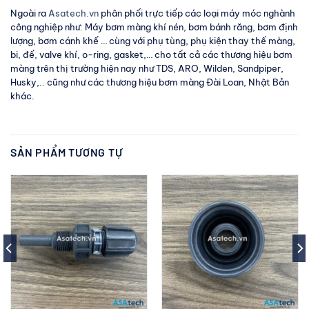
Ngoài ra
Asatech.vn
phân phối trực tiếp các loại máy móc nghành
công nghiệp như: Máy bơm màng khí nén, bơm bánh răng, bơm định
lượng, bơm cánh khế … cùng với phụ tùng, phụ kiện thay thế màng,
bi, đế, valve khí, o-ring, gasket,… cho tất cả các thương hiệu bơm
màng trên thị trường hiện nay như TDS, ARO, Wilden, Sandpiper,
Husky,.. cũng như các thương hiệu bơm màng Đài Loan, Nhật Bản
khác.
SẢN PHẨM TƯƠNG TỰ