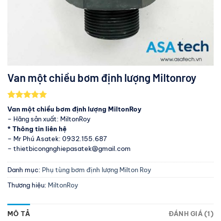
Van một chiều bơm định lượng Miltonroy
5.00
1
trên 5
Van một chiều bơm định lượng MiltonRoy
dựa trên
– Hãng sản xuất: MiltonRoy
đánh giá
* Thông tin liên hệ
– Mr Phú Asatek: 0932.155.687
– thietbicongnghiepasatek@gmail.com
Danh mục:
Phụ tùng bơm định lượng Milton Roy
Thương hiệu:
MiltonRoy
MÔ TẢ
ĐÁNH GIÁ (1)