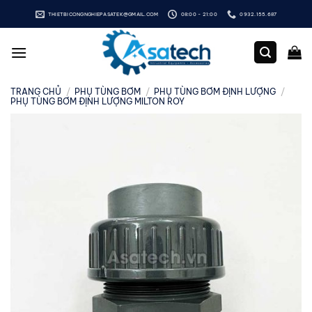
Bỏ
THIETBICONGNGHIEPASATEK@GMAIL.COM
08:00 - 21:00
0932.155.687
qua
nội
dung
TRANG CHỦ
/
PHỤ TÙNG BƠM
/
PHỤ TÙNG BƠM ĐỊNH LƯỢNG
/
PHỤ TÙNG BƠM ĐỊNH LƯỢNG MILTON ROY