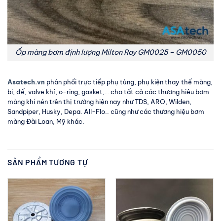
Ốp màng bơm định lượng Milton Roy GM0025 – GM0050
Asatech.vn
phân phối trực tiếp phụ tùng, phụ kiện thay thế màng,
bi, đế, valve khí, o-ring, gasket,… cho tất cả các thương hiệu bơm
màng khí nén trên thị trường hiện nay như TDS, ARO, Wilden,
Sandpiper, Husky, Depa. All-Flo.. cũng như các thương hiệu bơm
màng Đài Loan, Mỹ khác.
SẢN PHẨM TƯƠNG TỰ