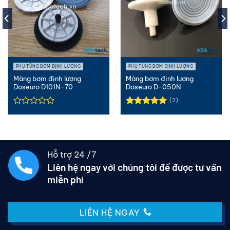
PHỤ TÙNG BƠM ĐỊNH LƯỢNG
PHỤ TÙNG BƠM ĐỊNH LƯỢNG
Màng bơm định lượng
Màng bơm định lượng
Doseuro D101N-70
Doseuro D-050N
(2)
Được xếp
hạng
5.00
5 sao
Hỗ trợ 24 /7
Liên hệ ngay với chúng tôi để được tư vấn
miễn phí
LIÊN HỆ NGAY