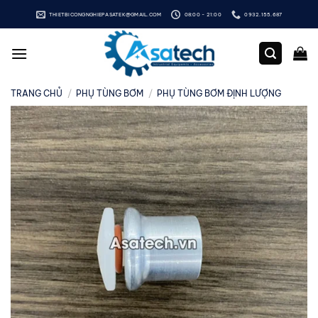
Bỏ
THIETBICONGNGHIEPASATEK@GMAIL.COM
08:00 - 21:00
0932.155.687
qua
nội
dung
TRANG CHỦ
/
PHỤ TÙNG BƠM
/
PHỤ TÙNG BƠM ĐỊNH LƯỢNG