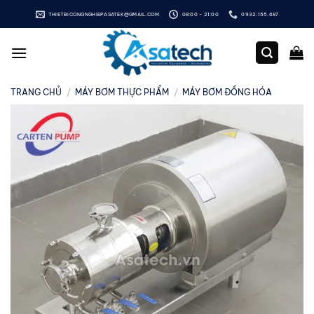
Bỏ
THIETBICONGNGHIEPASATEK@GMAIL.COM
08:00 - 21:00
0932.155.687
qua
nội
dung
TRANG CHỦ
/
MÁY BƠM THỰC PHẨM
/
MÁY BƠM ĐỒNG HÓA