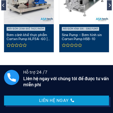
MÁY BƠM CÁNH KHẾ THỰC PHẨM
MÁY BƠM HÌNH SIN - SINE PUMP
Bơm cánh khế thực phẩm
Sine Pump – Bơm hình sin
Carten Pump HLP3A-60 |
Carten Pump HSB-10
Lobe Pump (2.5″)
Hỗ trợ 24 /7
Liên hệ ngay với chúng tôi để được tư vấn
miễn phí
LIÊN HỆ NGAY