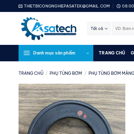
Bỏ
THIETBICONGNGHIEPASATEK@GMAIL.COM
08:00
qua
nội
Tìm
dung
kiếm:
Danh mục sản phẩm
TRANG CHỦ
G
TRANG CHỦ
/
PHỤ TÙNG BƠM
/
PHỤ TÙNG BƠM MÀNG