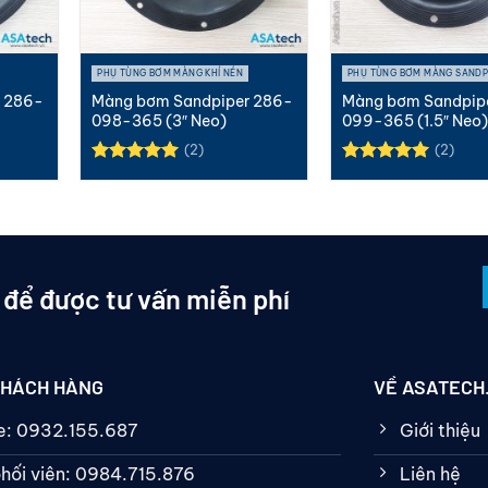
PHỤ TÙNG BƠM MÀNG KHÍ NÉN
PHỤ TÙNG BƠM MÀNG SANDP
 286-
Màng bơm Sandpiper 286-
Màng bơm Sandpip
098-365 (3″ Neo)
099-365 (1.5″ Neo
(2)
(2)
Được xếp
Được xếp
hạng
5.00
hạng
5.00
5 sao
5 sao
 để được tư vấn miễn phí
KHÁCH HÀNG
VỀ ASATECH
ne: 0932.155.687
Giới thiệu
hối viên: 0984.715.876
Liên hệ