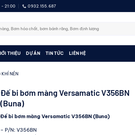
 - 21:00
0932.155.687
IỚI THIỆU
DỰ ÁN
TIN TỨC
LIÊN HỆ
 KHÍ NÉN
Đế bi bơm màng Versamatic V356BN
(Buna)
Đế bi bơm màng Versamatic V356BN (Buna)
– P/N: V356BN