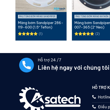
PHỤ TÙNG BƠM MÀNG SANDPIPER
PHỤ TÙNG BƠM MÀNG KHÍ NÉN
286-
Màng bơm Sandpiper 286-
Màng bơm Sandpiper
119-600 (1.5″ Teflon)
007-365 (2″ Neo)
(1)
(2)
Được xếp
Được xếp
hạng
5.00
hạng
5.00
5 sao
5 sao
Hỗ trợ 24 /7
Liên hệ ngay với chúng tôi
HỖ TRỢ 
Hotli
Điều p