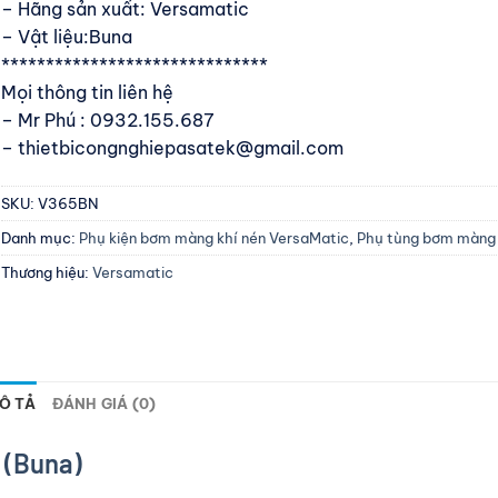
– Hãng sản xuất: Versamatic
– Vật liệu:Buna
******************************
Mọi thông tin liên hệ
– Mr Phú : 0932.155.687
– thietbicongnghiepasatek@gmail.com
SKU:
V365BN
Danh mục:
Phụ kiện bơm màng khí nén VersaMatic
,
Phụ tùng bơm màng 
Thương hiệu:
Versamatic
Ô TẢ
ĐÁNH GIÁ (0)
 (Buna)