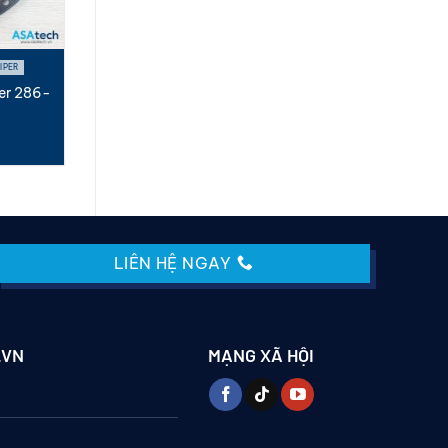
IPER
er 286-
)
LIÊN HỆ NGAY
.VN
MẠNG XÃ HỘI