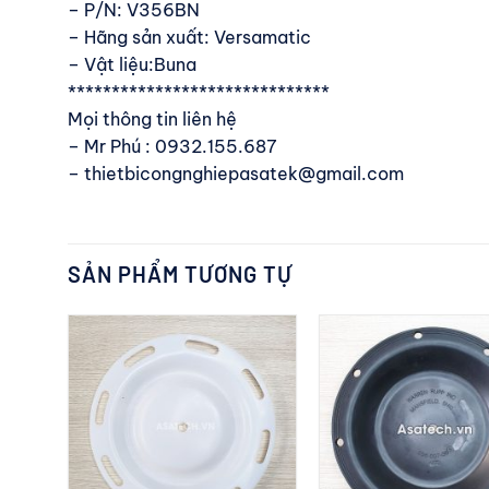
– P/N: V356BN
– Hãng sản xuất: Versamatic
– Vật liệu:Buna
******************************
Mọi thông tin liên hệ
– Mr Phú : 0932.155.687
– thietbicongnghiepasatek@gmail.com
SẢN PHẨM TƯƠNG TỰ