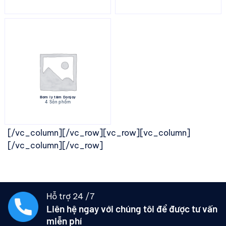
Bơm ly tâm Donjoy
4 Sản phẩm
[/vc_column][/vc_row][vc_row][vc_column]
[/vc_column][/vc_row]
Hỗ trợ 24 /7
Liên hệ ngay với chúng tôi để được tư vấn
miễn phí