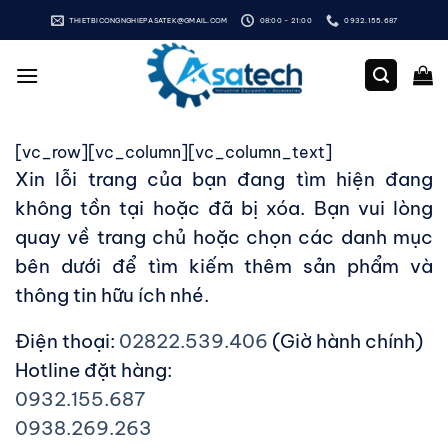
Bỏ
THIETBICONGNGHIEPASATEK@GMAIL.COM
08:00 - 21:00
0932.155.687
qua
nội
dung
[vc_row][vc_column][vc_column_text]
Xin lỗi trang của bạn đang tìm hiện đang
không tồn tại hoặc đã bị xóa. Bạn vui lòng
quay về trang chủ hoặc chọn các danh mục
bên dưới để tìm kiếm thêm sản phẩm và
thông tin hữu ích nhé.
Điện thoại:
02822.539.406
(Giờ hành chính)
Hotline đặt hàng:
0932.155.687
0938.269.263