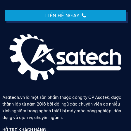
LIÊN HỆ NGAY
Asatech.vn là một sản phẩm thuộc công ty CP Asatek, được
thành lập từ năm 2018 bởi đội ngũ các chuyên viên có nhiều
kinh nghiệm trong ngành thiết bị máy móc công nghiệp, dân
dụng và dịch vụ chuyên ngành.
HỖ TRỢ KHÁCH HÀNG