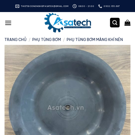
Bỏ
THIETBICONGNGHIEPASATEK@GMAIL.COM
08:00 - 21:00
0932.155.687
qua
nội
dung
TRANG CHỦ
/
PHỤ TÙNG BƠM
/
PHỤ TÙNG BƠM MÀNG KHÍ NÉN