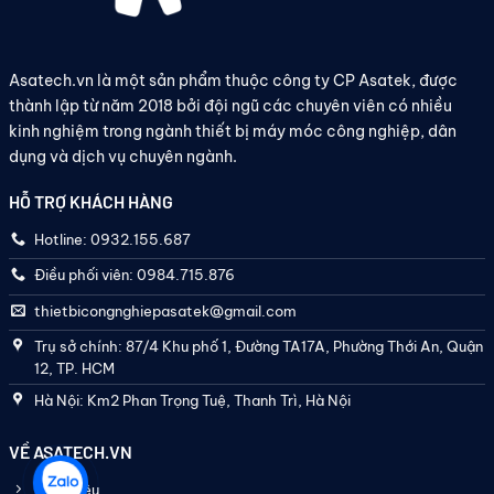
Asatech.vn là một sản phẩm thuộc công ty CP Asatek, được
thành lập từ năm 2018 bởi đội ngũ các chuyên viên có nhiều
kinh nghiệm trong ngành thiết bị máy móc công nghiệp, dân
dụng và dịch vụ chuyên ngành.
HỖ TRỢ KHÁCH HÀNG
Hotline: 0932.155.687
Điều phối viên: 0984.715.876
thietbicongnghiepasatek@gmail.com
Trụ sở chính: 87/4 Khu phố 1, Đường TA17A, Phường Thới An, Quận
12, TP. HCM
Hà Nội: Km2 Phan Trọng Tuệ, Thanh Trì, Hà Nội
VỀ ASATECH.VN
Giới thiệu