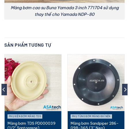
Màng bơm cao su Buna Yamada 3 inch 771704 sử dụng
thay thế cho Yamada NDP-80
SẢN PHẨM TƯƠNG TỰ
PHỤ KIỆN BƠM MÀNG TDS
PHỤ TÙNG BƠM MÀNG KHÍ NÉN
Màng bơm TDS PD000039
Màng bơm Sandpiper 286-
(1/2″ Santoprene)
098-365 (3″ Neo)