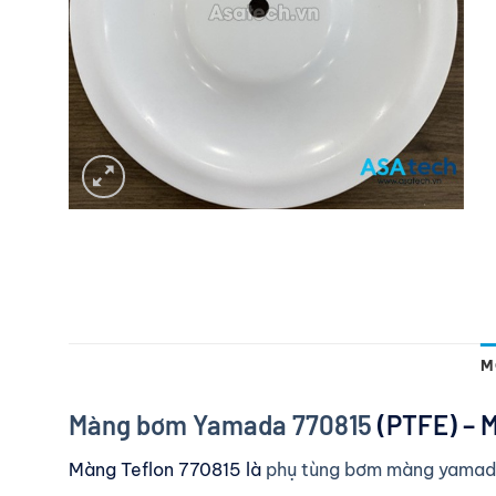
M
Màng bơm Yamada 770815
(PTFE) – M
Màng Teflon 770815 là
phụ tùng bơm màng yama