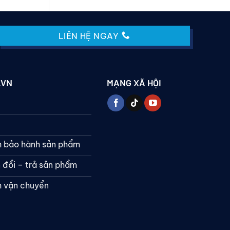
LIÊN HỆ NGAY
.VN
MẠNG XÃ HỘI
h bảo hành sản phẩm
 đổi – trả sản phẩm
h vận chuyển