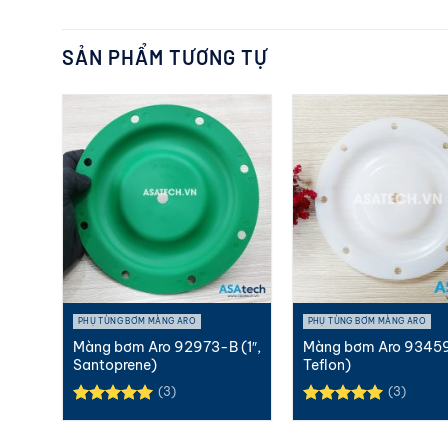
SẢN PHẨM TƯƠNG TỰ
PHỤ TÙNG BƠM MÀNG ARO
PHỤ TÙNG BƠM MÀNG ARO
286-
Màng bơm Aro 92973-B (1″,
Màng bơm Aro 93459
Santoprene)
Teflon)
(3)
(3)
Được xếp
Được xếp
hạng
5.00
hạng
5.00
5 sao
5 sao