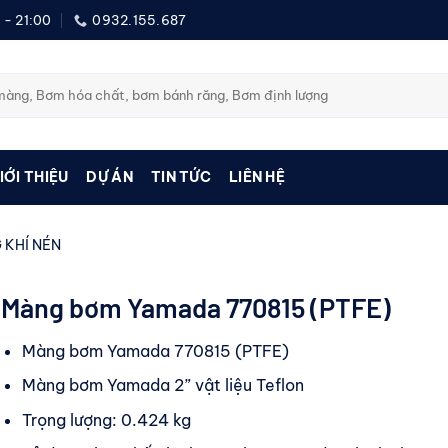
 - 21:00
0932.155.687
IỚI THIỆU
DỰ ÁN
TIN TỨC
LIÊN HỆ
 KHÍ NÉN
Màng bơm Yamada 770815 (PTFE)
Màng bơm Yamada 770815 (PTFE)
Màng bơm Yamada 2” vật liệu Teflon
Trọng lượng: 0.424 kg