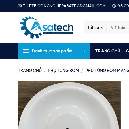
Bỏ
THIETBICONGNGHIEPASATEK@GMAIL.COM
08:00
qua
nội
Tìm
dung
kiếm:
Danh mục sản phẩm
TRANG CHỦ
G
TRANG CHỦ
/
PHỤ TÙNG BƠM
/
PHỤ TÙNG BƠM MÀNG