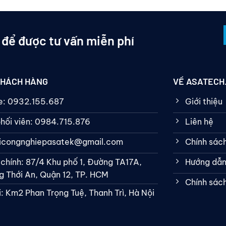
 để được tư vấn miễn phí
KHÁCH HÀNG
VỀ ASATECH
ne: 0932.155.687
Giới thiệu
hối viên: 0984.715.876
Liên hệ
bicongnghiepasatek@gmail.com
Chính sác
 chính: 87/4 Khu phố 1, Đường TA17A,
Hướng dẫn
 Thới An, Quận 12, TP. HCM
Chính sác
: Km2 Phan Trọng Tuệ, Thanh Trì, Hà Nội