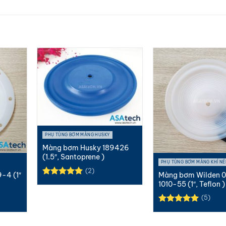
PHỤ TÙNG BƠM MÀNG HUSKY
Màng bơm Husky 189426
(1.5″, Santoprene )
PHỤ TÙNG BƠM MÀNG KHÍ NÉ
(2)
-4 (1″
Màng bơm Wilden 
Được xếp
1010-55 (1″, Teflon )
hạng
5.00
(5)
5 sao
Được xếp
hạng
5.00
5 sao