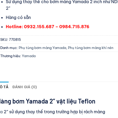
Sử dụng thay thế cho bơm màng Yamada 2 inch như N
2”
Hàng có sẵn
Hotline: 0932.155.687 – 0984.715.876
SKU:
770815
Danh mục:
Phụ tùng bơm màng Yamada
,
Phụ tùng bơm màng khí nén
Thương hiệu:
Yamada
Ô TẢ
ĐÁNH GIÁ (0)
àng bơm Yamada 2” vật liệu Teflon
da
2” sử dụng thay thế trong trường hợp bị rách màng