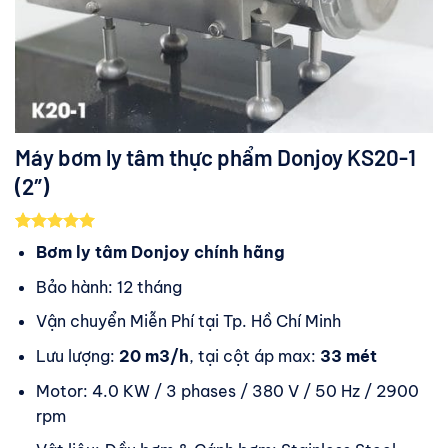
Máy bơm ly tâm thực phẩm Donjoy KS20-1
(2″)
5.00
3
trên 5
Bơm ly tâm Donjoy chính hãng
dựa trên
đánh giá
Bảo hành: 12 tháng
Vận chuyển Miễn Phí tại Tp. Hồ Chí Minh
Lưu lượng:
20 m3/h
, tại cột áp max:
33 mét
Motor: 4.0 KW / 3 phases / 380 V / 50 Hz / 2900
rpm