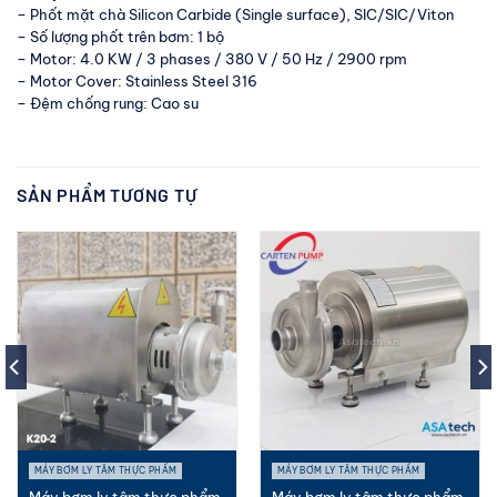
– Phốt mặt chà Silicon Carbide (Single surface), SIC/SIC/Viton
– Số lượng phốt trên bơm: 1 bộ
– Motor: 4.0 KW / 3 phases / 380 V / 50 Hz / 2900 rpm
– Motor Cover: Stainless Steel 316
– Đệm chống rung: Cao su
SẢN PHẨM TƯƠNG TỰ
MÁY BƠM LY TÂM THỰC PHẨM
MÁY BƠM LY TÂM THỰC PHẨM
Máy bơm ly tâm thực phẩm
Máy bơm ly tâm thực phẩm