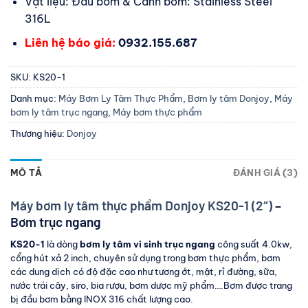
Vật liệu: Đầu bơm & Cánh bơm: Stainless Steel
316L
Liên hệ báo giá:
0932.155.687
SKU:
KS20-1
Danh mục:
Máy Bơm Ly Tâm Thực Phẩm
,
Bơm ly tâm Donjoy
,
Máy
bơm ly tâm trục ngang
,
Máy bơm thực phẩm
Thương hiệu:
Donjoy
MÔ TẢ
ĐÁNH GIÁ (3)
Máy bơm ly tâm thực phẩm Donjoy KS20-1 (2″)
–
Bơm trục ngang
KS20-1
là dòng
bơm ly tâm vi sinh trục ngang
công suất 4.0kw,
cổng hút xả 2 inch, chuyên sử dụng trong bơm thực phẩm, bơm
các dung dịch có độ đặc cao như tương ớt, mật, rỉ đường, sữa,
nước trái cây, siro, bia rượu, bơm dược mỹ phẩm….Bơm được trang
bị đầu bơm bằng INOX 316 chất lượng cao.