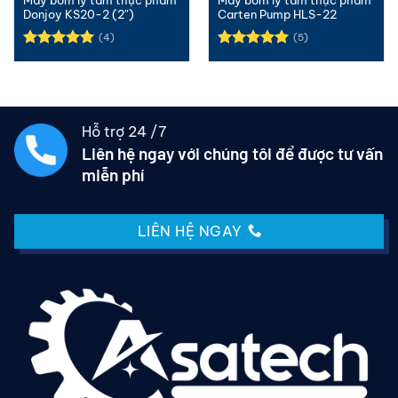
Donjoy KS20-2 (2″)
Carten Pump HLS-22
(4)
(5)
Được xếp
Được xếp
hạng
5.00
hạng
5.00
5 sao
5 sao
Hỗ trợ 24 /7
Liên hệ ngay với chúng tôi để được tư vấn
miễn phí
LIÊN HỆ NGAY