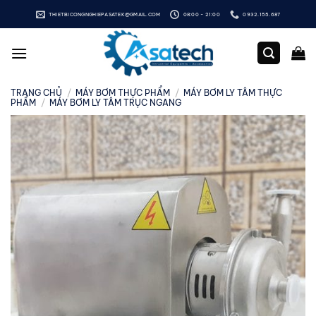
Bỏ
THIETBICONGNGHIEPASATEK@GMAIL.COM
08:00 - 21:00
0932.155.687
qua
nội
dung
TRANG CHỦ
/
MÁY BƠM THỰC PHẨM
/
MÁY BƠM LY TÂM THỰC
PHẨM
/
MÁY BƠM LY TÂM TRỤC NGANG