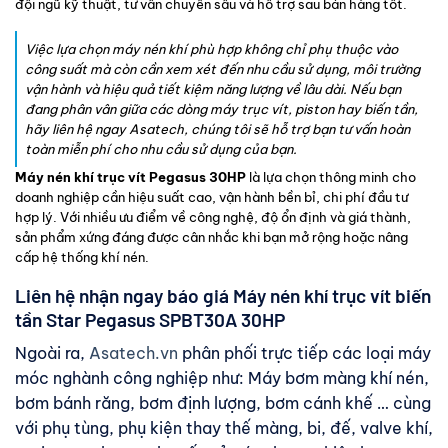
đội ngũ kỹ thuật, tư vấn chuyên sâu và hỗ trợ sau bán hàng tốt.
Việc lựa chọn máy nén khí phù hợp không chỉ phụ thuộc vào
công suất mà còn cần xem xét đến nhu cầu sử dụng, môi trường
vận hành và hiệu quả tiết kiệm năng lượng về lâu dài. Nếu bạn
đang phân vân giữa các dòng máy trục vít, piston hay biến tần,
hãy liên hệ ngay Asatech, chúng tôi sẽ hỗ trợ bạn tư vấn hoàn
toàn miễn phí cho nhu cầu sử dụng của bạn.
Máy nén khí trục vít Pegasus 30HP
là lựa chọn thông minh cho
doanh nghiệp cần hiệu suất cao, vận hành bền bỉ, chi phí đầu tư
hợp lý. Với nhiều ưu điểm về công nghệ, độ ổn định và giá thành,
sản phẩm xứng đáng được cân nhắc khi bạn mở rộng hoặc nâng
cấp hệ thống khí nén.
Liên hệ nhận ngay báo giá Máy nén khí trục vít biến
tần Star Pegasus SPBT30A 30HP
Ngoài ra,
Asatech.vn
phân phối trực tiếp các loại máy
móc nghành công nghiệp như: Máy bơm màng khí nén,
bơm bánh răng, bơm định lượng, bơm cánh khế … cùng
với phụ tùng, phụ kiện thay thế màng, bi, đế, valve khí,