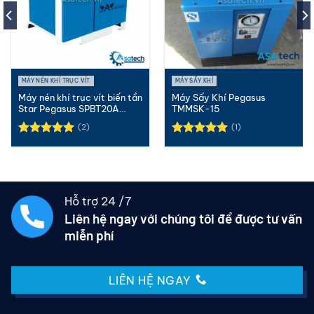
MÁY NÉN KHÍ TRỤC VÍT
MÁY SẤY KHÍ
Máy nén khí trục vít biến tần
Máy Sấy Khí Pegasus
Star Pegasus SPBT20A
TMMSK-15
20HP(15KW)
(2)
(1)
Được xếp
Được xếp
hạng
5.00
hạng
5.00
5 sao
5 sao
Hỗ trợ 24 /7
Liên hệ ngay với chúng tôi để được tư vấn
miễn phí
LIÊN HỆ NGAY