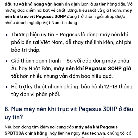
đầu tư và khả năng vận hành ổn định
luôn là ưu tiên hàng đầu. Với
những đặc điểm nổi bật về chất lượng, hiệu suất và giá thành,
máy
nén khí trục vít Pegasus 30HP
đang trở thành giải pháp được
nhiều doanh nghiệp Việt Nam tin dùng.
Thương hiệu uy tín – Pegasus là dòng máy nén khí
phổ biến tại Việt Nam, dễ thay thế linh kiện, chi phí
bảo trì thấp.
Giá thành cạnh tranh – So với các dòng máy châu
Âu hay Nhật Bản,
máy nén khí Pegasus 30HP giá
tốt
hơn nhiều nhưng vẫn đảm bảo hiệu quả.
Hỗ trợ kỹ thuật nhanh chóng, bảo hành 12–18 tháng
tùy đơn vị phân phối.
6. Mua máy nén khí trục vít Pegasus 30HP ở đâu
uy tín?
Nếu bạn đang tìm kiếm nơi cung cấp
máy nén khí Pegasus
SPBT30A chính hãng
, hãy liên hệ ngay
Asatech.vn
, chúng tôi có