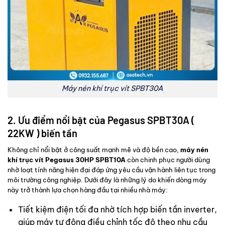
Máy nén khí trục vít SPBT30A
2. Ưu điểm nổi bật của Pegasus SPBT30A (
22KW ) biến tần
Không chỉ nổi bật ở công suất mạnh mẽ và độ bền cao,
máy nén
khí trục vít Pegasus 30HP
SPBT10A
còn chinh phục người dùng
nhờ loạt tính năng hiện đại đáp ứng yêu cầu vận hành liên tục trong
môi trường công nghiệp. Dưới đây là những lý do khiến dòng máy
này trở thành lựa chọn hàng đầu tại nhiều nhà máy:
Tiết kiệm điện tối đa nhờ tích hợp biến tần inverter,
giúp máy tự động điều chỉnh tốc độ theo nhu cầu