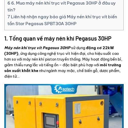
6
6. Mua máy nén khí trục vít Pegasus 30HP ở đâu uy
tín?
7
Liên hệ nhận ngay báo giá Máy nén khí trục vít biến
tần Star Pegasus SPBT30A 30HP
1. Tổng quan về máy nén khí Pegasus 30HP
Máy nén khí trục vít Pegasus 30HP
sử dụng
động cơ 22kW
(30HP)
, ứng dụng công nghệ trục vít hiện đại, cho hiệu suất cao
hơn so với máy nén khí piston truyền thống. Máy hoạt động bền bỉ,
giảm thiểu rung lắc và tiếng ồn – đặc biệt phù hợp với
môi trường
sản xuất khắt khe
như ngành may mặc, chế biến gỗ, dược phẩm,
điện tử…