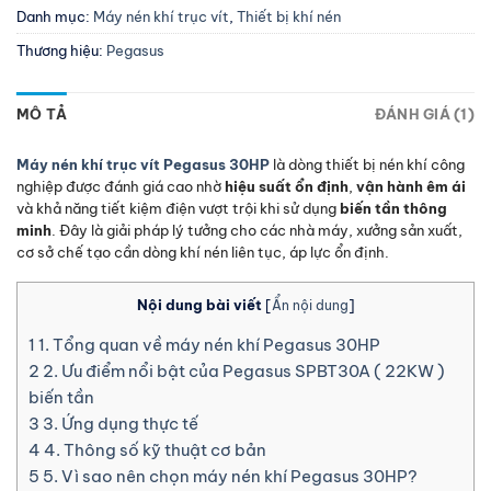
Danh mục:
Máy nén khí trục vít
,
Thiết bị khí nén
Thương hiệu:
Pegasus
MÔ TẢ
ĐÁNH GIÁ (1)
Máy nén khí trục vít Pegasus 30HP
là dòng thiết bị nén khí công
nghiệp được đánh giá cao nhờ
hiệu suất ổn định
,
vận hành êm ái
và khả năng tiết kiệm điện vượt trội khi sử dụng
biến tần thông
minh
. Đây là giải pháp lý tưởng cho các nhà máy, xưởng sản xuất,
cơ sở chế tạo cần dòng khí nén liên tục, áp lực ổn định.
Nội dung bài viết
[
Ẩn nội dung
]
1
1. Tổng quan về máy nén khí Pegasus 30HP
2
2. Ưu điểm nổi bật của Pegasus SPBT30A ( 22KW )
biến tần
3
3. Ứng dụng thực tế
4
4. Thông số kỹ thuật cơ bản
5
5. Vì sao nên chọn máy nén khí Pegasus 30HP?