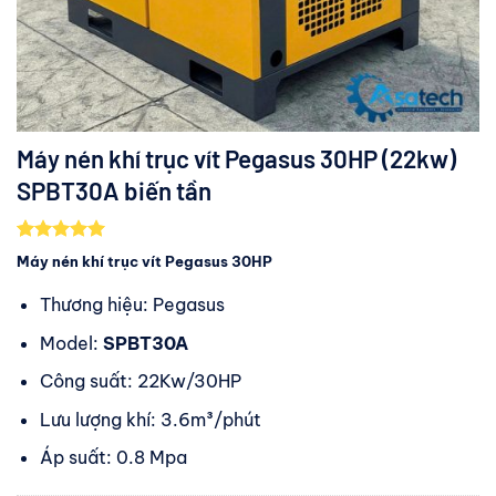
Máy nén khí trục vít Pegasus 30HP (22kw)
SPBT30A biến tần
5.00
1
trên 5
Máy nén khí trục vít Pegasus 30HP
dựa trên
đánh giá
Thương hiệu: Pegasus
Model:
SPBT30A
Công suất: 22Kw/30HP
Lưu lượng khí: 3.6m³/phút
Áp suất: 0.8 Mpa