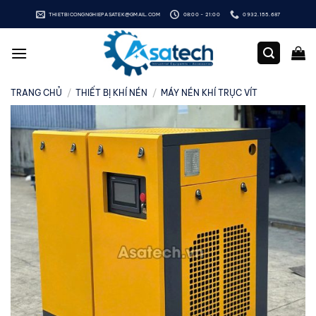
Bỏ
THIETBICONGNGHIEPASATEK@GMAIL.COM
08:00 - 21:00
0932.155.687
qua
nội
dung
TRANG CHỦ
/
THIẾT BỊ KHÍ NÉN
/
MÁY NÉN KHÍ TRỤC VÍT