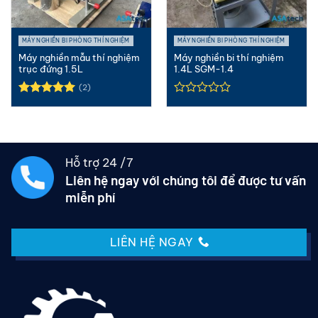
MÁY NGHIỀN BI PHÒNG THÍ NGHIỆM
MÁY NGHIỀN BI PHÒNG THÍ NGHIỆM
Máy nghiền mẫu thí nghiệm
Máy nghiền bi thí nghiệm
trục đứng 1.5L
1.4L SGM-1.4
(2)
Được xếp
hạng
5.00
5 sao
Hỗ trợ 24 /7
Liên hệ ngay với chúng tôi để được tư vấn
miễn phí
LIÊN HỆ NGAY