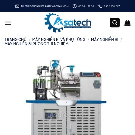
Bỏ
THIETBICONGNGHIEPASATEK@GMAIL.COM
08:00 - 21:00
0932.155.687
qua
nội
dung
TRANG CHỦ
/
MÁY NGHIỀN BI VÀ PHỤ TÙNG
/
MÁY NGHIỀN BI
/
MÁY NGHIỀN BI PHÒNG THÍ NGHIỆM