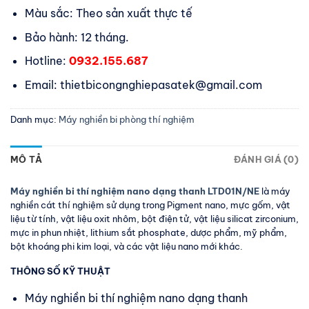
Màu sắc: Theo sản xuất thực tế
Bảo hành: 12 tháng.
Hotline:
0932.155.687
Email: thietbicongnghiepasatek@gmail.com
Danh mục:
Máy nghiền bi phòng thí nghiệm
MÔ TẢ
ĐÁNH GIÁ (0)
Máy nghiền bi thí nghiệm nano dạng thanh LTD01N/NE
là máy
nghiền cát thí nghiệm sử dụng trong Pigment nano, mực gốm, vật
liệu từ tính, vật liệu oxit nhôm, bột điện tử, vật liệu silicat zirconium,
mực in phun nhiệt, lithium sắt phosphate, dược phẩm, mỹ phẩm,
bột khoáng phi kim loại, và các vật liệu nano mới khác.
THÔNG SỐ KỸ THUẬT
Máy nghiền bi thí nghiệm nano dạng thanh