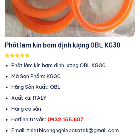
Phốt làm kín bơm định lượng OBL KG30
5.00
2
trên 5
Phốt làm kín bơm định lượng OBL KG30
dựa trên
đánh giá
Mã Sản Phẩm: KG30
Hãng Sản Xuất: OBL
Xuất xứ: ITALY
Hàng có sẵn
Hotline tư vấn:
0932.155.687
Email: thietbicongnghiepasatek@gmail.com