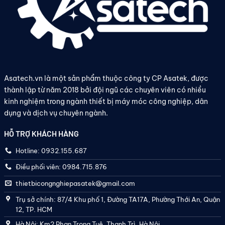
Asatech.vn là một sản phẩm thuộc công ty CP Asatek, được
thành lập từ năm 2018 bởi đội ngũ các chuyên viên có nhiều
kinh nghiệm trong ngành thiết bị máy móc công nghiệp, dân
dụng và dịch vụ chuyên ngành.
HỖ TRỢ KHÁCH HÀNG
Hotline: 0932.155.687
Điều phối viên: 0984.715.876
thietbicongnghiepasatek@gmail.com
Trụ sở chính: 87/4 Khu phố 1, Đường TA17A, Phường Thới An, Quận
12, TP. HCM
Hà Nội: Km2 Phan Trọng Tuệ, Thanh Trì, Hà Nội