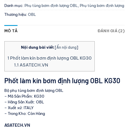
Danh mục:
Phụ tùng bơm định lượng OBL
,
Phụ tùng bơm định lượng
Thương hiệu:
OBL
MÔ TẢ
ĐÁNH GIÁ (2)
Nội dung bài viết
[
Ẩn nội dung
]
1
Phốt làm kín bơm định lượng OBL KG30
1.1
ASATECH.VN
Phốt làm kín bơm định lượng OBL KG30
Bộ phụ tùng bơm định lượng OBL
– Mã Sản Phẩm: KG30
– Hãng Sản Xuất: OBL
– Xuất xứ: ITALY
– Trong Kho: Còn Hàng
ASATECH.VN