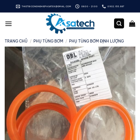
Bỏ
THIETBICONGNGHIEPASATEK@GMAIL.COM
08:00 - 21:00
0932.155.687
qua
nội
dung
TRANG CHỦ
/
PHỤ TÙNG BƠM
/
PHỤ TÙNG BƠM ĐỊNH LƯỢNG