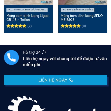
PHỤ TÙNG BƠM ĐỊNH LƯỢNG LIGAO
PHỤ TÙNG BƠM ĐỊNH LƯỢNG
Màng bơm định lượng Ligao
Màng bơm định lượng SEKO
GB148 – Teflon
MS1B108
(2)
(3)
Được xếp
Được xếp
hạng
5.00
hạng
5.00
5 sao
5 sao
Hỗ trợ 24 /7
Liên hệ ngay với chúng tôi để được tư vấn
miễn phí
LIÊN HỆ NGAY