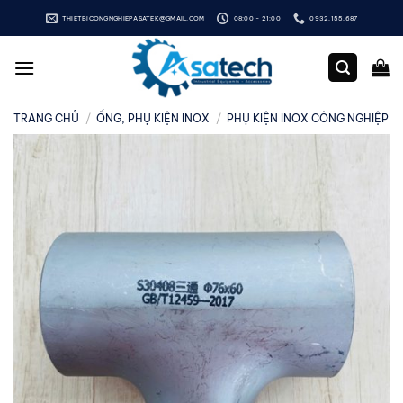
Bỏ
THIETBICONGNGHIEPASATEK@GMAIL.COM
08:00 - 21:00
0932.155.687
qua
nội
dung
TRANG CHỦ
/
ỐNG, PHỤ KIỆN INOX
/
PHỤ KIỆN INOX CÔNG NGHIỆP