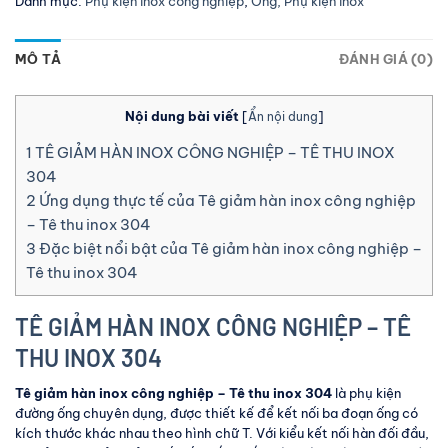
Danh mục:
Phụ kiện inox công nghiệp
,
Ống, Phụ kiện inox
MÔ TẢ
ĐÁNH GIÁ (0)
Nội dung bài viết
[
Ẩn nội dung
]
1
TÊ GIẢM HÀN INOX CÔNG NGHIỆP – TÊ THU INOX
304
2
Ứng dụng thực tế của Tê giảm hàn inox công nghiệp
– Tê thu inox 304
3
Đặc biệt nổi bật của Tê giảm hàn inox công nghiệp –
Tê thu inox 304
TÊ GIẢM HÀN INOX CÔNG NGHIỆP – TÊ
THU INOX 304
Tê giảm hàn inox công nghiệp – Tê thu inox 304
là phụ kiện
đường ống chuyên dụng, được thiết kế để kết nối ba đoạn ống có
kích thước khác nhau theo hình chữ T. Với kiểu kết nối hàn đối đầu,