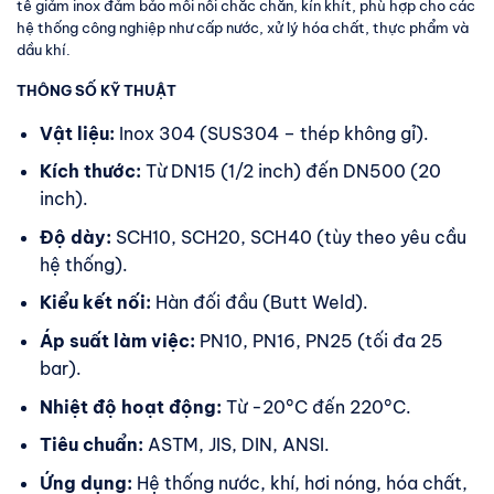
tê giảm inox đảm bảo mối nối chắc chắn, kín khít, phù hợp cho các
hệ thống công nghiệp như cấp nước, xử lý hóa chất, thực phẩm và
dầu khí.
THÔNG SỐ KỸ THUẬT
Vật liệu:
Inox 304 (SUS304 – thép không gỉ).
Kích thước:
Từ DN15 (1/2 inch) đến DN500 (20
inch).
Độ dày:
SCH10, SCH20, SCH40 (tùy theo yêu cầu
hệ thống).
Kiểu kết nối:
Hàn đối đầu (Butt Weld).
Áp suất làm việc:
PN10, PN16, PN25 (tối đa 25
bar).
Nhiệt độ hoạt động:
Từ -20°C đến 220°C.
Tiêu chuẩn:
ASTM, JIS, DIN, ANSI.
Ứng dụng:
Hệ thống nước, khí, hơi nóng, hóa chất,