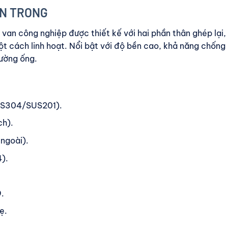
REN TRONG
 van công nghiệp được thiết kế với hai phần thân ghép lại,
t cách linh hoạt. Nổi bật với độ bền cao, khả năng chống
đường ống.
SUS304/SUS201).
ch).
 ngoài).
).
.
ẹ.