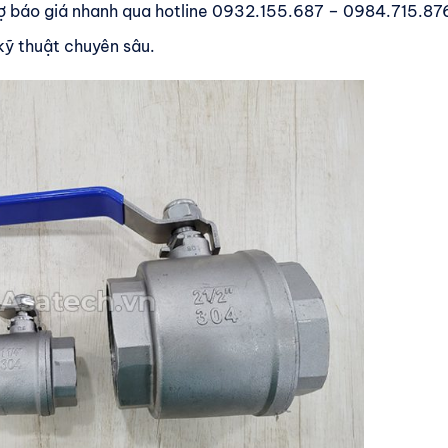
trợ báo giá nhanh qua hotline 0932.155.687 – 0984.715.87
kỹ thuật chuyên sâu.