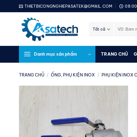
Bỏ
THIETBICONGNGHIEPASATEK@GMAIL.COM
08:00
qua
nội
Tìm
dung
kiếm:
Danh mục sản phẩm
TRANG CHỦ
G
TRANG CHỦ
/
ỐNG, PHỤ KIỆN INOX
/
PHỤ KIỆN INOX 