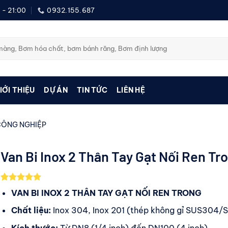
 - 21:00
0932.155.687
IỚI THIỆU
DỰ ÁN
TIN TỨC
LIÊN HỆ
CÔNG NGHIỆP
Van Bi Inox 2 Thân Tay Gạt Nối Ren Tr
5.00
1
trên 5
VAN BI INOX 2 THÂN TAY GẠT NỐI REN TRONG
dựa trên
đánh giá
Chất liệu:
Inox 304, Inox 201 (thép không gỉ SUS304/
Kích thước:
Từ DN8 (1/4 inch) đến DN100 (4 inch).