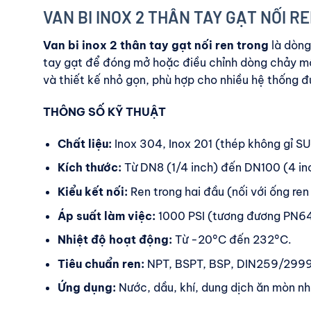
VAN BI INOX 2 THÂN TAY GẠT NỐI 
Van bi inox 2 thân tay gạt nối ren trong
là dòng
tay gạt để đóng mở hoặc điều chỉnh dòng chảy mộ
và thiết kế nhỏ gọn, phù hợp cho nhiều hệ thống 
THÔNG SỐ KỸ THUẬT
Chất liệu:
Inox 304, Inox 201 (thép không gỉ 
Kích thước:
Từ DN8 (1/4 inch) đến DN100 (4 in
Kiểu kết nối:
Ren trong hai đầu (nối với ống ren
Áp suất làm việc:
1000 PSI (tương đương PN64
Nhiệt độ hoạt động:
Từ -20°C đến 232°C.
Tiêu chuẩn ren:
NPT, BSPT, BSP, DIN259/2999
Ứng dụng:
Nước, dầu, khí, dung dịch ăn mòn nh