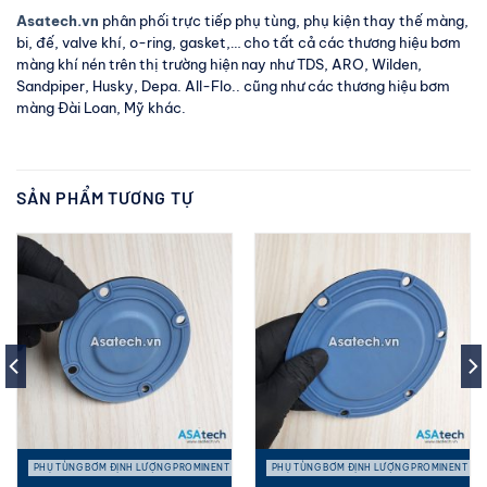
Asatech.vn
phân phối trực tiếp phụ tùng, phụ kiện thay thế màng,
bi, đế, valve khí, o-ring, gasket,… cho tất cả các thương hiệu bơm
màng khí nén trên thị trường hiện nay như TDS, ARO, Wilden,
Sandpiper, Husky, Depa. All-Flo.. cũng như các thương hiệu bơm
màng Đài Loan, Mỹ khác.
SẢN PHẨM TƯƠNG TỰ
PHỤ TÙNG BƠM ĐỊNH LƯỢNG PROMINENT
PHỤ TÙNG BƠM ĐỊNH LƯỢNG PROMINENT