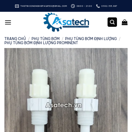
Bỏ
THIETBICONGNGHIEPASATEK@GMAIL.COM
08:00 - 21:00
0932.155.687
qua
nội
dung
TRANG CHỦ
/
PHỤ TÙNG BƠM
/
PHỤ TÙNG BƠM ĐỊNH LƯỢNG
/
PHỤ TÙNG BƠM ĐỊNH LƯỢNG PROMINENT