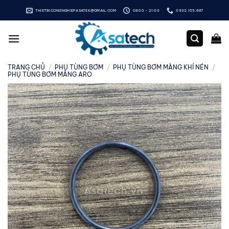
Bỏ
THIETBICONGNGHIEPASATEK@GMAIL.COM
08:00 - 21:00
0932.155.687
qua
nội
dung
TRANG CHỦ
/
PHỤ TÙNG BƠM
/
PHỤ TÙNG BƠM MÀNG KHÍ NÉN
/
PHỤ TÙNG BƠM MÀNG ARO