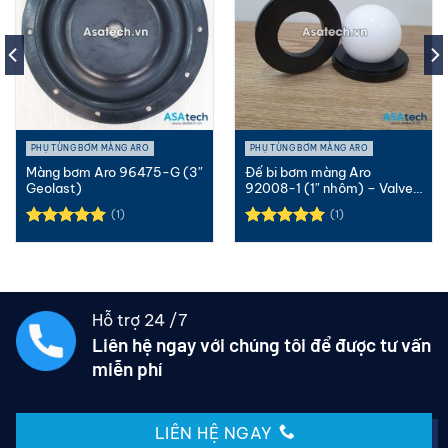
PHỤ TÙNG BƠM MÀNG ARO
PHỤ TÙNG BƠM MÀNG ARO
Màng bơm Aro 96475-G (3″
Đế bi bơm màng Aro
Geolast)
92008-1 (1″ nhôm) – Valve
seat
(1)
(1)
Được xếp
Được xếp
hạng
5.00
hạng
5.00
5 sao
5 sao
Hỗ trợ 24 /7
Liên hệ ngay với chúng tôi để được tư vấn
miễn phí
LIÊN HỆ NGAY