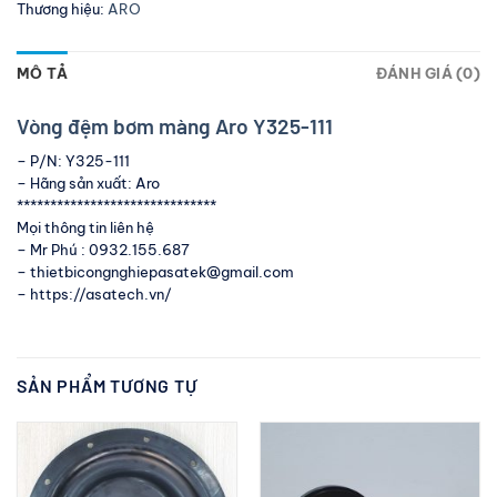
Thương hiệu:
ARO
MÔ TẢ
ĐÁNH GIÁ (0)
Vòng đệm bơm màng Aro Y325-111
– P/N: Y325-111
– Hãng sản xuất: Aro
******************************
Mọi thông tin liên hệ
– Mr Phú : 0932.155.687
– thietbicongnghiepasatek@gmail.com
– https://asatech.vn/
SẢN PHẨM TƯƠNG TỰ