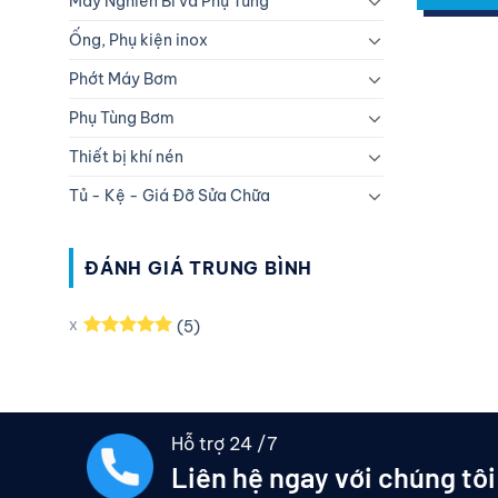
Máy Nghiền Bi và Phụ Tùng
Liên hệ H
Ống, Phụ kiện inox
Phớt Máy Bơm
Phụ Tùng Bơm
Thiết bị khí nén
Tủ - Kệ - Giá Đỡ Sửa Chữa
ĐÁNH GIÁ TRUNG BÌNH
(5)
Được xếp
hạng
5
5
sao
Hỗ trợ 24 /7
Liên hệ ngay với chúng tôi