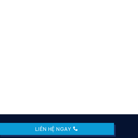
ng bơm sandpiper 1 inch S1F Series
LIÊN HỆ NGAY