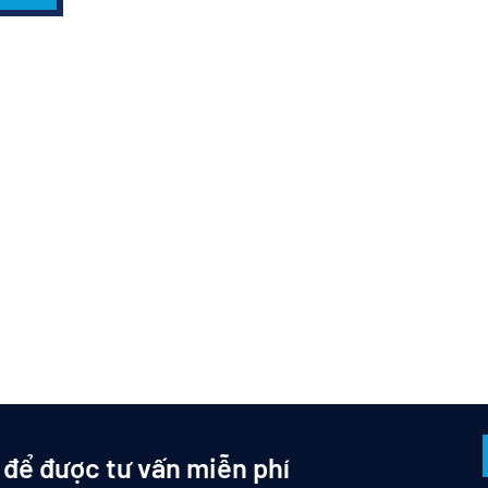
otline:
0932.155.687
để được tư vấn cụ thể hơn về các dò
 để được tư vấn miễn phí