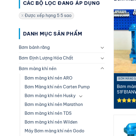
CÁC BỘ LỌC ĐANG ÁP DỤNG
Được xếp hạng 5 5 sao
DANH MỤC SẢN PHẨM
Bơm bánh răng
Bơm Định Lượng Hóa Chất
Bơm màng khí nén
Bơm màng khí nén ARO
BƠM MÀNG S
Bơm màn
Bơm Màng khí nén Carten Pump
S1FB1AN
Bơm màng khí nén Husky
Nhôm,...
Bơm màng khí nén Marathon
Được xế
hạng
5.0
Bơm màng khí nén TDS
5 sao
Bơm màng khí nén Wilden
Máy Bơm màng khí nén Godo