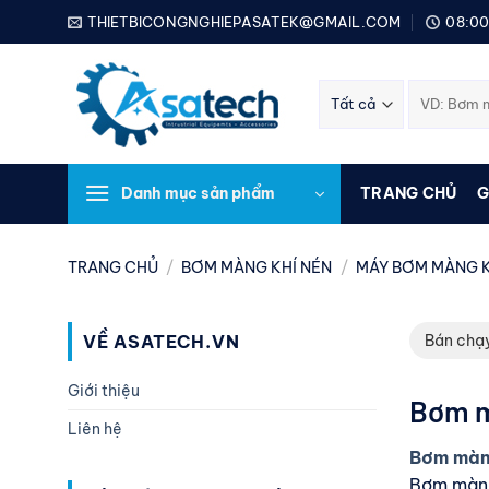
Bỏ
THIETBICONGNGHIEPASATEK@GMAIL.COM
08:00
qua
nội
Tìm
dung
kiếm:
Danh mục sản phẩm
TRANG CHỦ
G
TRANG CHỦ
/
BƠM MÀNG KHÍ NÉN
/
MÁY BƠM MÀNG K
VỀ ASATECH.VN
Bán chạ
Giới thiệu
Bơm m
Liên hệ
Bơm màn
Bơm màng 