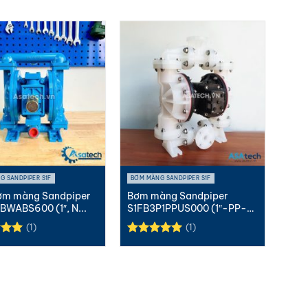
G SANDPIPER S1F
BƠM MÀNG SANDPIPER S1F
ơm màng Sandpiper
Bơm màng Sandpiper
BWABS600 (1″, N...
S1FB3P1PPUS000 (1″-PP-
Sa...
(1)
(1)
xếp
Được xếp
.00
hạng
5.00
5 sao