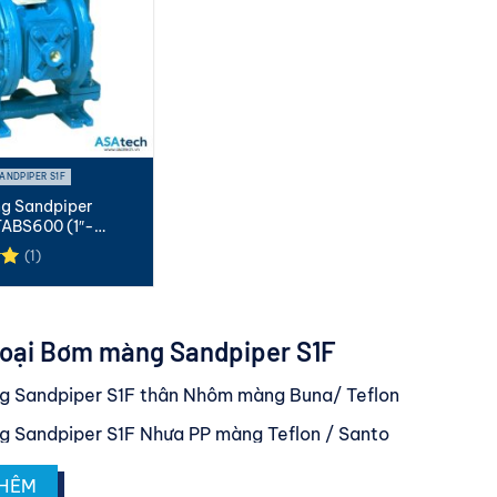
ANDPIPER S1F
g Sandpiper
ABS600 (1″-
.
(1)
p
0
oại Bơm màng Sandpiper S1F
 Sandpiper S1F thân Nhôm màng Buna/ Teflon
 Sandpiper S1F Nhựa PP màng Teflon / Santo
 Sandpiper S1F thân Inox màng Teflon
THÊM