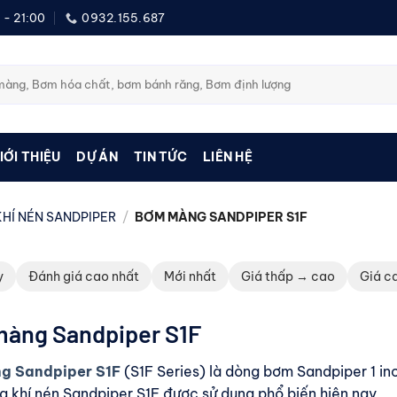
 - 21:00
0932.155.687
IỚI THIỆU
DỰ ÁN
TIN TỨC
LIÊN HỆ
HÍ NÉN SANDPIPER
/
BƠM MÀNG SANDPIPER S1F
y
Đánh giá cao nhất
Mới nhất
Giá thấp → cao
Giá c
àng Sandpiper S1F
g Sandpiper S1F
(S1F Series) là dòng bơm Sandpiper 1 in
khí nén Sandpiper S1F được sử dụng phổ biến hiện nay