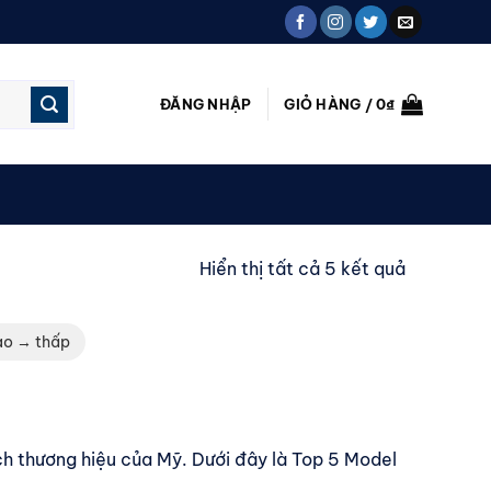
ĐĂNG NHẬP
GIỎ HÀNG /
0
₫
Đã
Hiển thị tất cả 5 kết quả
sắp
xếp
ao → thấp
theo
mới
nhất
ch thương hiệu của Mỹ. Dưới đây là Top 5 Model