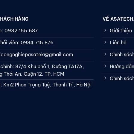
KHÁCH HÀNG
VỀ ASATECH
ne: 0932.155.687
Giới thiệu
hối viên: 0984.715.876
Liên hệ
bicongnghiepasatek@gmail.com
Chính sác
 chính: 87/4 Khu phố 1, Đường TA17A,
Hướng dẫn
 Thới An, Quận 12, TP. HCM
Chính sác
: Km2 Phan Trọng Tuệ, Thanh Trì, Hà Nội