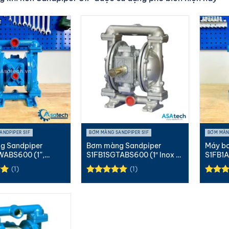
ANDPIPER S1F
BƠM MÀNG SANDPIPER S1F
BƠM MÀN
g Sandpiper
Bơm màng Sandpiper
Máy b
WABS600 (1”,
S1FB1SGTABS600 (1″ Inox –
S1FB1A
Teflo...
(1)
(1)
p
Được xếp
Được 
0
hạng
5.00
hạng
5
5 sao
5 sao