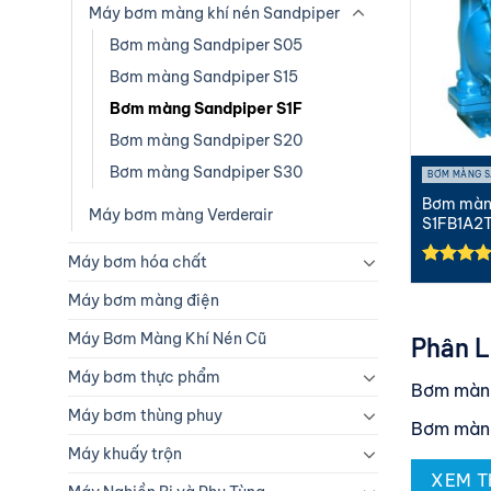
Máy bơm màng khí nén Sandpiper
Bơm màng Sandpiper S05
Bơm màng Sandpiper S15
Bơm màng Sandpiper S1F
Bơm màng Sandpiper S20
Bơm màng Sandpiper S30
BƠM MÀNG S
Bơm màn
Máy bơm màng Verderair
S1FB1A2T
Nhôm-T..
Máy bơm hóa chất
Được xế
hạng
5.0
Máy bơm màng điện
5 sao
Máy Bơm Màng Khí Nén Cũ
Phân L
Máy bơm thực phẩm
Bơm màng
Máy bơm thùng phuy
Bơm màng
Máy khuấy trộn
Bơm màng
XEM 