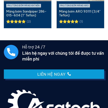
PHỤ TÙNG BƠM MÀNG KHÍ NÉN
PHỤ TÙNG BƠM MÀNG ARO
Màng bơm Sandpiper 286-
Màng bơm ARO 93111 (3/4″
015-604 (1″ Teflon)
Teflon)
(2)
(1)
Được xếp
Được xếp
hạng
5.00
hạng
5.00
5 sao
5 sao
Hỗ trợ 24 /7
Liên hệ ngay với chúng tôi để được tư vấn
miễn phí
LIÊN HỆ NGAY