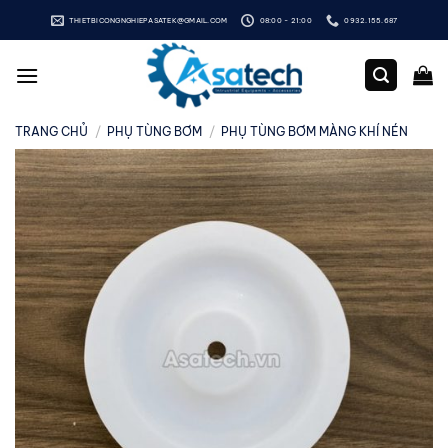
Bỏ
THIETBICONGNGHIEPASATEK@GMAIL.COM
08:00 - 21:00
0932.155.687
qua
nội
dung
TRANG CHỦ
/
PHỤ TÙNG BƠM
/
PHỤ TÙNG BƠM MÀNG KHÍ NÉN