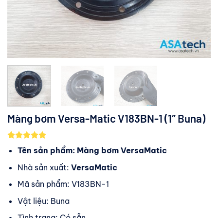
Màng bơm Versa-Matic V183BN-1 (1″ Buna)
5.00
1
trên 5
Tên sản phẩm: Màng bơm VersaMatic
dựa trên
đánh giá
Nhà sản xuất:
VersaMatic
Mã sản phẩm: V183BN-1
Vật liệu: Buna
Tình trạng: Có sẵn