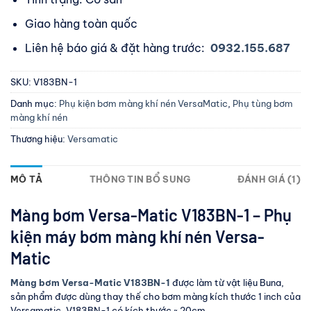
Giao hàng toàn quốc
Liên hệ báo giá & đặt hàng trước:
0932.155.687
SKU:
V183BN-1
Danh mục:
Phụ kiện bơm màng khí nén VersaMatic
,
Phụ tùng bơm
màng khí nén
Thương hiệu:
Versamatic
MÔ TẢ
THÔNG TIN BỔ SUNG
ĐÁNH GIÁ (1)
Màng bơm Versa-Matic V183BN-1 – Phụ
kiện máy bơm màng khí nén Versa-
Matic
Màng bơm Versa-Matic V183BN-1
được làm từ vật liệu Buna,
sản phẩm được dùng thay thế cho bơm màng kích thước 1 inch của
Versamatic. V183BN-1 có kích thước ~ 20cm.