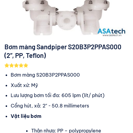
Bơm màng Sandpiper S20B3P2PPAS000
(2″, PP, Teflon)
5.00
1
trên 5
Bơm màng S20B3P2PPAS000
dựa trên
đánh giá
Xuất xứ: Mỹ
Lưu lượng bơm tối đa: 605 lpm (lít/ phút)
Cổng hút, xả: 2″ ~ 50.8 millimeters
Vật liệu bơm
Thân nhựa: PP – polypropylene