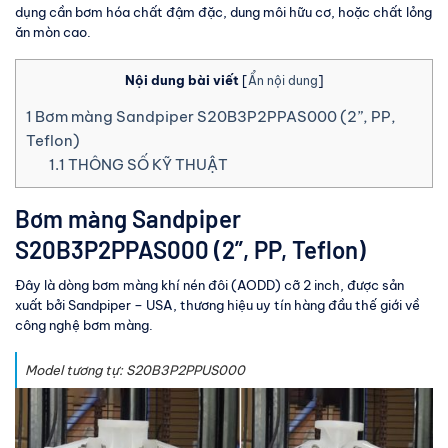
dụng cần bơm hóa chất đậm đặc, dung môi hữu cơ, hoặc chất lỏng
ăn mòn cao.
Nội dung bài viết
[
Ẩn nội dung
]
1
Bơm màng Sandpiper S20B3P2PPAS000 (2”, PP,
Teflon)
1.1
THÔNG SỐ KỸ THUẬT
Bơm màng Sandpiper
S20B3P2PPAS000 (2”, PP, Teflon)
Đây là dòng bơm màng khí nén đôi (AODD) cỡ 2 inch, được sản
xuất bởi Sandpiper – USA, thương hiệu uy tín hàng đầu thế giới về
công nghệ bơm màng.
Model tương tự: S20B3P2PPUS000