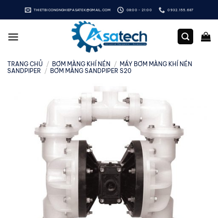
Bỏ
THIETBICONGNGHIEPASATEK@GMAIL.COM
08:00 - 21:00
0932.155.687
qua
nội
dung
TRANG CHỦ
/
BƠM MÀNG KHÍ NÉN
/
MÁY BƠM MÀNG KHÍ NÉN
SANDPIPER
/
BƠM MÀNG SANDPIPER S20