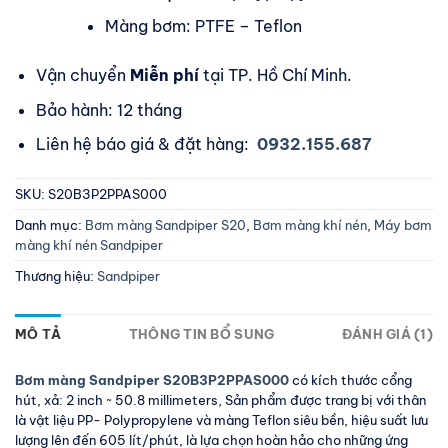
Màng bơm: PTFE – Teflon
Vận chuyển
Miễn phí
tại TP. Hồ Chí Minh.
Bảo hành: 12 tháng
Liên hệ báo giá & đặt hàng:
0932.155.687
SKU:
S20B3P2PPAS000
Danh mục:
Bơm màng Sandpiper S20
,
Bơm màng khí nén
,
Máy bơm
màng khí nén Sandpiper
Thương hiệu:
Sandpiper
MÔ TẢ
THÔNG TIN BỔ SUNG
ĐÁNH GIÁ (1)
Bơm màng Sandpiper S20B3P2PPAS000
có kích thước cổng
hút, xả: 2 inch ~ 50.8 millimeters, Sản phẩm được trang bị với thân
là vật liệu PP- Polypropylene và màng Teflon siêu bền, hiệu suất lưu
lượng lên đến 605 lít/phút, là lựa chọn hoàn hảo cho những ứng