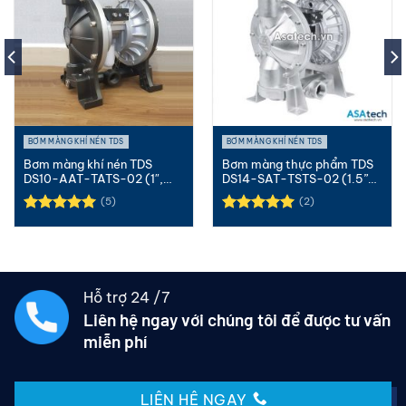
BƠM MÀNG KHÍ NÉN TDS
BƠM MÀNG KHÍ NÉN TDS
Bơm màng khí nén TDS
Bơm màng thực phẩm TDS
DS10-AAT-TATS-02 (1″,
DS14-SAT-TSTS-02 (1.5”-
Nhôm, Teflon)
Inox-PTFE)
(5)
(2)
Được xếp
Được xếp
hạng
5.00
hạng
5.00
5 sao
5 sao
Hỗ trợ 24 /7
Liên hệ ngay với chúng tôi để được tư vấn
miễn phí
LIÊN HỆ NGAY