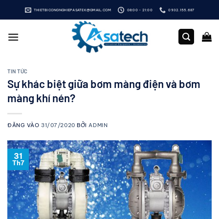
Bỏ
THIETBICONGNGHIEPASATEK@GMAIL.COM
08:00 - 21:00
0932.155.687
qua
nội
dung
TIN TỨC
Sự khác biệt giữa bơm màng điện và bơm
màng khí nén?
ĐĂNG VÀO
31/07/2020
BỞI
ADMIN
31
Th7