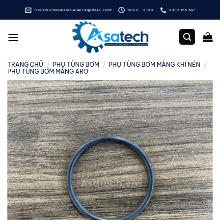
Bỏ
THIETBICONGNGHIEPASATEK@GMAIL.COM
08:00 - 21:00
0932.155.687
qua
nội
dung
TRANG CHỦ
/
PHỤ TÙNG BƠM
/
PHỤ TÙNG BƠM MÀNG KHÍ NÉN
/
PHỤ TÙNG BƠM MÀNG ARO