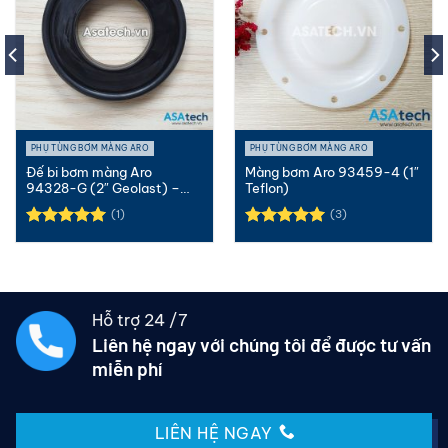
PHỤ TÙNG BƠM MÀNG ARO
PHỤ TÙNG BƠM MÀNG ARO
Đế bi bơm màng Aro
Màng bơm Aro 93459-4 (1″
94328-G (2″ Geolast) –
Teflon)
Valve seat
(1)
(3)
Được xếp
Được xếp
hạng
5.00
hạng
5.00
5 sao
5 sao
Hỗ trợ 24 /7
Liên hệ ngay với chúng tôi để được tư vấn
miễn phí
LIÊN HỆ NGAY