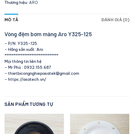
Thương hiệu:
ARO
MÔ TẢ
ĐÁNH GIÁ (0)
Vòng đệm bơm màng Aro Y325-125
– P/N: Y325-125
– Hãng sản xuất: Aro
******************************
Mọi thông tin liên hệ
– Mr Phú : 0932.155.687
– thietbicongnghiepasatek@gmail.com
– https://asatech.vn/
SẢN PHẨM TƯƠNG TỰ