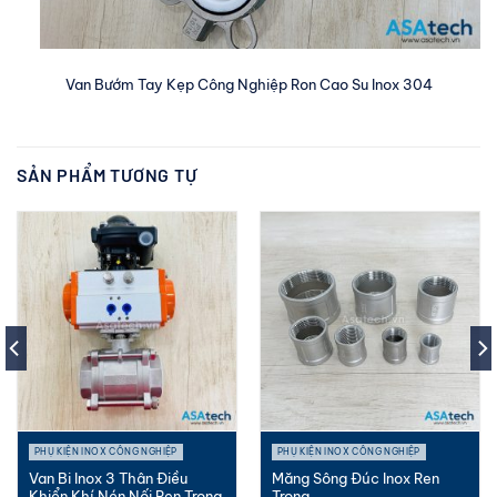
Van Bướm Tay Kẹp Công Nghiệp Ron Cao Su Inox 304
SẢN PHẨM TƯƠNG TỰ
PHỤ KIỆN INOX CÔNG NGHIỆP
PHỤ KIỆN INOX CÔNG NGHIỆP
Van Bi Inox 3 Thân Điều
Măng Sông Đúc Inox Ren
Khiển Khí Nén Nối Ren Trong
Trong