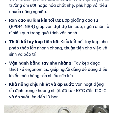
trường ẩm ướt hoặc hóa chất nhẹ, phù hợp với tiêu
chuẩn công nghiệp.
Ron cao su làm kín tối ưu:
Lớp gioăng cao su
(EPDM, NBR) giúp van đạt độ kín cao, ngăn chặn rò
rỉ hiệu quả trong quá trình vận hành.
Thiết kế tay kẹp tiện lợi:
Kiểu kết nối tay kẹp cho
phép tháo lắp nhanh chóng, thuận tiện cho việc vệ
sinh và bảo trì
Vận hành bằng tay nhẹ nhàng:
Tay kẹp được
thiết kế ergonomics, giúp người dùng dễ dàng điều
khiển mà không tốn nhiều sức lực.
Khả năng chịu nhiệt và áp suất:
Van hoạt động
ổn định trong khoảng nhiệt độ từ -10°C đến 120°C
và áp suất lên đến 10 bar.