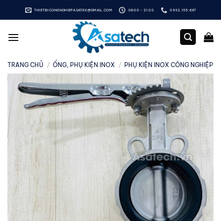
Bỏ
THIETBICONGNGHIEPASATEK@GMAIL.COM
08:00 - 21:00
0932.155.687
qua
nội
dung
TRANG CHỦ
/
ỐNG, PHỤ KIỆN INOX
/
PHỤ KIỆN INOX CÔNG NGHIỆP