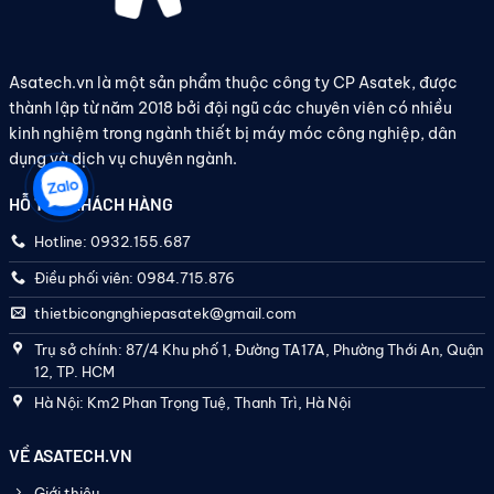
Asatech.vn là một sản phẩm thuộc công ty CP Asatek, được
thành lập từ năm 2018 bởi đội ngũ các chuyên viên có nhiều
kinh nghiệm trong ngành thiết bị máy móc công nghiệp, dân
dụng và dịch vụ chuyên ngành.
HỖ TRỢ KHÁCH HÀNG
Hotline: 0932.155.687
Điều phối viên: 0984.715.876
thietbicongnghiepasatek@gmail.com
Trụ sở chính: 87/4 Khu phố 1, Đường TA17A, Phường Thới An, Quận
12, TP. HCM
Hà Nội: Km2 Phan Trọng Tuệ, Thanh Trì, Hà Nội
VỀ ASATECH.VN
Giới thiệu