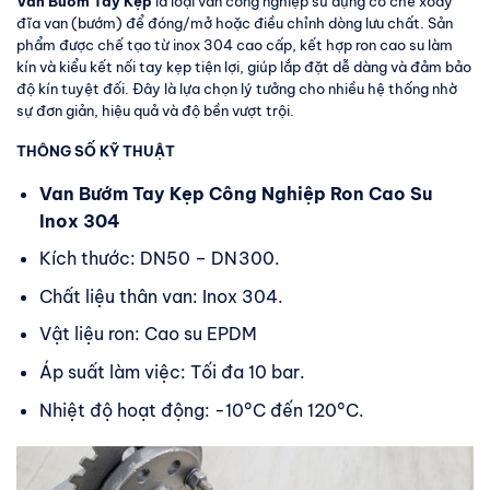
Van Bướm Tay Kẹp
là loại van công nghiệp sử dụng cơ chế xoay
đĩa van (bướm) để đóng/mở hoặc điều chỉnh dòng lưu chất. Sản
phẩm được chế tạo từ inox 304 cao cấp, kết hợp ron cao su làm
kín và kiểu kết nối tay kẹp tiện lợi, giúp lắp đặt dễ dàng và đảm bảo
độ kín tuyệt đối. Đây là lựa chọn lý tưởng cho nhiều hệ thống nhờ
sự đơn giản, hiệu quả và độ bền vượt trội.
THÔNG SỐ KỸ THUẬT
Van Bướm Tay Kẹp Công Nghiệp Ron Cao Su
Inox 304
Kích thước: DN50 – DN300.
Chất liệu thân van: Inox 304.
Vật liệu ron: Cao su EPDM
Áp suất làm việc: Tối đa 10 bar.
Nhiệt độ hoạt động: -10°C đến 120°C.